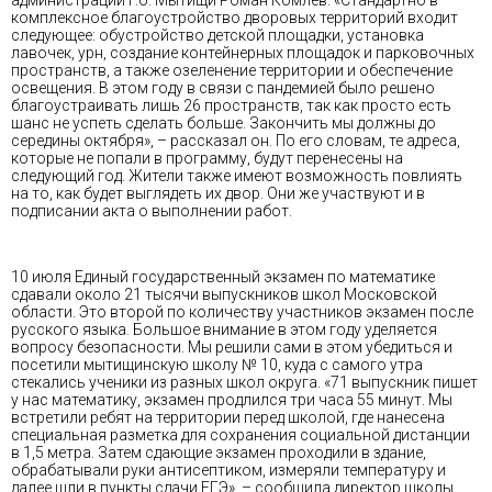
комплексное благоустройство дворовых территорий входит
следующее: обустройство детской площадки, установка
лавочек, урн, создание контейнерных площадок и парковочных
пространств, а также озеленение территории и обеспечение
освещения. В этом году в связи с пандемией было решено
благоустраивать лишь 26 пространств, так как просто есть
шанс не успеть сделать больше. Закончить мы должны до
середины октября», – рассказал он. По его словам, те адреса,
которые не попали в программу, будут перенесены на
следующий год. Жители также имеют возможность повлиять
на то, как будет выглядеть их двор. Они же участвуют и в
подписании акта о выполнении работ.
10 июля Единый государственный экзамен по математике
сдавали около 21 тысячи выпускников школ Московской
области. Это второй по количеству участников экзамен после
русского языка. Большое внимание в этом году уделяется
вопросу безопасности. Мы решили сами в этом убедиться и
посетили мытищинскую школу № 10, куда с самого утра
стекались ученики из разных школ округа. «71 выпускник пишет
у нас математику, экзамен продлился три часа 55 минут. Мы
встретили ребят на территории перед школой, где нанесена
специальная разметка для сохранения социальной дистанции
в 1,5 метра. Затем сдающие экзамен проходили в здание,
обрабатывали руки антисептиком, измеряли температуру и
далее шли в пункты сдачи ЕГЭ», – сообщила директор школы