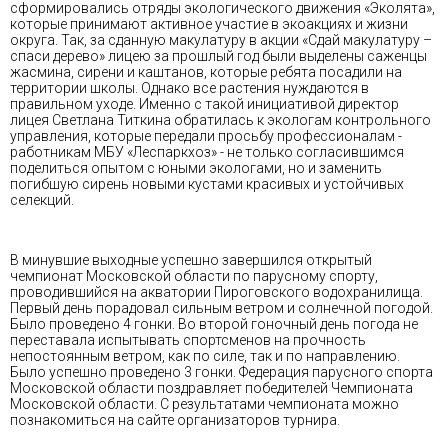
сформировались отряды экологического движения «Эколята»,
которые принимают активное участие в экоакциях и жизни
округа. Так, за сданную макулатуру в акции «Сдай макулатуру –
спаси дерево» лицею за прошлый год были выделены саженцы
жасмина, сирени и каштанов, которые ребята посадили на
территории школы. Однако все растения нуждаются в
правильном уходе. Именно с такой инициативой директор
лицея Светлана Титкина обратилась к экологам контрольного
управления, которые передали просьбу профессионалам -
работникам МБУ «Леспаркхоз» - не только согласившимся
поделиться опытом с юными экологами, но и заменить
погибшую сирень новыми кустами красивых и устойчивых
селекций.
В минувшие выходные успешно завершился открытый
чемпионат Московской области по парусному спорту,
проводившийся на акватории Пироговского водохранилища.
Первый день порадовал сильным ветром и солнечной погодой.
Было проведено 4 гонки. Во второй гоночный день погода не
переставала испытывать спортсменов на прочность
непостоянным ветром, как по силе, так и по направлению.
Было успешно проведено 3 гонки. Федерация парусного спорта
Московской области поздравляет победителей Чемпионата
Московской области. С результатами чемпионата можно
познакомиться на сайте организаторов турнира.