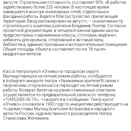
августе. Строительная готовность составляет 90%. «В работах
задействовано более 220 человек. В настоящее время
завершается монтаж инженерных сетей, отделочные и
фасадные работы. Ведется благоустройство прилегающей
территории. Ввод запланирован на август», – сказал министр
строительного комплекса региона Владимир Локтев. Согласно
проектной документации, в четырехэтажном здании школы
предусмотрены современные классы, столовая, медпункт,
кабинеты для кружков, спортивный и актовый залы,
библиотека, административные и вспомогательные помещения.
Общая площадь объекта составляет почти 18 тысяч
квадратных метров.
Касса театра кукол «Огниво» в городском округе
Мытищи перешла на летний режим работы, сообщается
в Instagram-аккаунте театра. «Уважаемые зрители! В связи с
творческим отпуском касса переходит на летний режим
работы. Возврат билетов на ранее отмененные спектакли
осуществляется по предварительной записи по телефону:
+7(495)583-36-70», - говорится в сообщении. Театр кукол
«Огниво» основали в 1992 году по инициативе действующего на
то время главы Мытищ Анатолия Астрахова и народного
артиста России, художественного руководителя театра
Станислава Железкина.