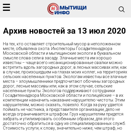
Архив новостей за 13 июл 2020
На тех, кто оставляет строительный мусор в неположенном
месте, объявлена охота. Инспекторы Госадмтехнадзора
Московской области и мытищинские экологи в буквальном
смысле слова сели в засаду. Злачные места им хорошо
известны – чаще всего несанкционированные свалки можно
встретить вдоль загородных дорог, в лесных массивах или, как
в случае, произошедшем на глазах моих коллег, на территориях
сельских населенных пунктов. Экологам известны все злачные
места – злоумышленники предпочитают обочины загородных
дорог, лесные массивы или, как в этом случае, сельские
населенные пункты. Экологов поддерживают сотрудники
Госадмтехнадзора Московской области и полицейские – в их
компетенции назначить наказание нарушителю чистоты. Этим
нарушителям, можно сказать, повезло. Когда за руку удается
поймать не частника, а представителя организации, дело не
всегда ограничивается штрафом. Груз нарушителям придется
забрать и утилизировать особенным образом, для этого
достаточно обратиться в одну из специализированных служб.
Стоимость услуги, к слову, значительно ниже, чем штраф, но