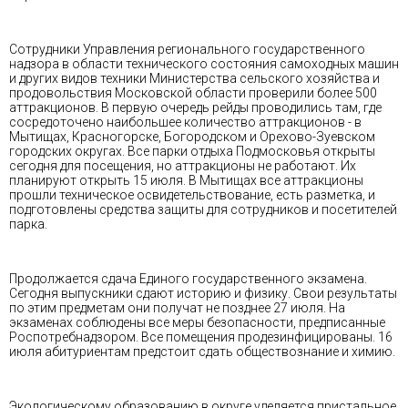
Сотрудники Управления регионального государственного
надзора в области технического состояния самоходных машин
и других видов техники Министерства сельского хозяйства и
продовольствия Московской области проверили более 500
аттракционов. В первую очередь рейды проводились там, где
сосредоточено наибольшее количество аттракционов - в
Мытищах, Красногорске, Богородском и Орехово-Зуевском
городских округах. Все парки отдыха Подмосковья открыты
сегодня для посещения, но аттракционы не работают. Их
планируют открыть 15 июля. В Мытищах все аттракционы
прошли техническое освидетельствование, есть разметка, и
подготовлены средства защиты для сотрудников и посетителей
парка.
Продолжается сдача Единого государственного экзамена.
Сегодня выпускники сдают историю и физику. Свои результаты
по этим предметам они получат не позднее 27 июля. На
экзаменах соблюдены все меры безопасности, предписанные
Роспотребнадзором. Все помещения продезинфицированы. 16
июля абитуриентам предстоит сдать обществознание и химию.
Экологическому образованию в округе уделяется пристальное