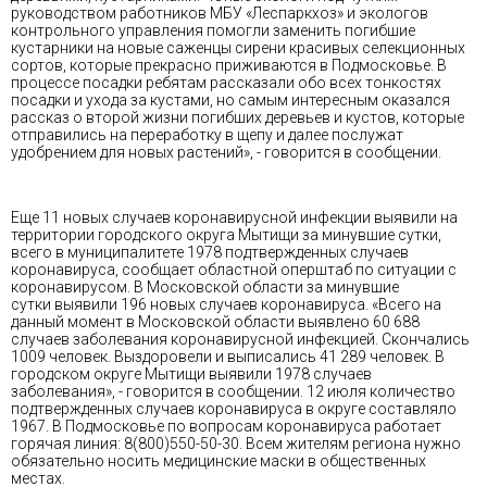
руководством работников МБУ «Леспаркхоз» и экологов
контрольного управления помогли заменить погибшие
кустарники на новые саженцы сирени красивых селекционных
сортов, которые прекрасно приживаются в Подмосковье. В
процессе посадки ребятам рассказали обо всех тонкостях
посадки и ухода за кустами, но самым интересным оказался
рассказ о второй жизни погибших деревьев и кустов, которые
отправились на переработку в щепу и далее послужат
удобрением для новых растений», - говорится в сообщении.
Еще 11 новых случаев коронавирусной инфекции выявили на
территории городского округа Мытищи за минувшие сутки,
всего в муниципалитете 1978 подтвержденных случаев
коронавируса, сообщает областной оперштаб по ситуации с
коронавирусом. В Московской области за минувшие
сутки выявили 196 новых случаев коронавируса. «Всего на
данный момент в Московской области выявлено 60 688
случаев заболевания коронавирусной инфекцией. Скончались
1009 человек. Выздоровели и выписались 41 289 человек. В
городском округе Мытищи выявили 1978 случаев
заболевания», - говорится в сообщении. 12 июля количество
подтвержденных случаев коронавируса в округе составляло
1967. В Подмосковье по вопросам коронавируса работает
горячая линия: 8(800)550-50-30. Всем жителям региона нужно
обязательно носить медицинские маски в общественных
местах.