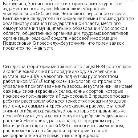
Бахрушина, Звенигородского историко-архитектурного и
художественного музея, Московской губернской
универсальной библиотеки, Чеховского церковного округа.
Выдвижение кандидатов на соискание премии производится по
ходатайству органов государственной власти, местного
самоуправления муниципальных образований Московской
области, общественных организаций, трудовых коллективов
организаций, редакций средств массовой информации
Подмосковья. В пресс-службе уточнили, что прием заявок
продлится по 14 августа.
Сегодня на территории мытищинского лицея №34 состоялась
экологическая акция по посадке и уходу за деревьями/
кустарниками. Юные экологи под чутким руководством
работников МБУ «Леспаркхоз» и экологов контрольного
управления помогли заменить засохшие кустарники, на новые
саженцы сирени красивых селекционных сортов, которые
прекрасно приживаются в Подмосковье. В процессе посадки
ребятам рассказали обо всех тонкостях посадки и ухода за
кустами, но самым интересным оказался рассказ о второй
жизни погибших деревьев/кустов, которые отправились на
переработку в щепу и далее послужат удобрением для новых
растений. Напомним, два года назад в городском округе
Мытищи был открыт лицей №34 с экологическим уклоном,
расположенный на обширной территории в новом
микрорайоне. За это время в школе прекрасно