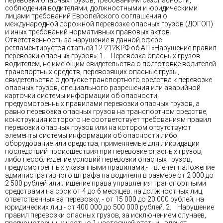
соблюдения водителями, должностными и юридическими
лицами требований Европейского соглашения о
международной дорожной перевозке опасных грузов (ДОГОП)
и иных требований нормативных правовых актов.
Ответственность за нарушение в данной сфере
регламентируется статьей 12.212КРФ об АП «Нарушение правил
перевозки опасных грузов»: 1. Перевозка опасных грузов
водителем, не имеющим свидетельства о подготовке водителей
транспортных средств, перевозящих опасные грузы,
свидетельства о допуске транспортного средства к перевозке
опасных грузов, специального разрешения или аварийной
карточки системы информации об опасности,
предусмотренных правилами перевозки опасных грузов, а
равно перевозка опасных грузов на транспортном средстве,
конструкция которого не соответствует требованиям правил
перевозки опасных грузов или на котором отсутствуют
элементы системы информации об опасности либо
оборудование или средства, применяемые для ликвидации
последствий происшествия при перевозке опасных грузов,
либо несоблюдение условий перевозки опасных грузов,
предусмотренных указанными правилами,- влечет наложение
административного штрафа на водителя в размере от 2 000 до
2 500 рублей или лишение права управления транспортными
средствами на срок от 4 до 6 месяцев; на должностных лиц,
ответственных за перевозку, - от 15 000 до 20 000 рублей; на
юридических лиц - от 400 000 до 500 000 рублей. 2. Нарушение
правил перевозки опасных грузов, за исключением случаев,
предусмотренных частью 1 настоящей статьи,- влечет