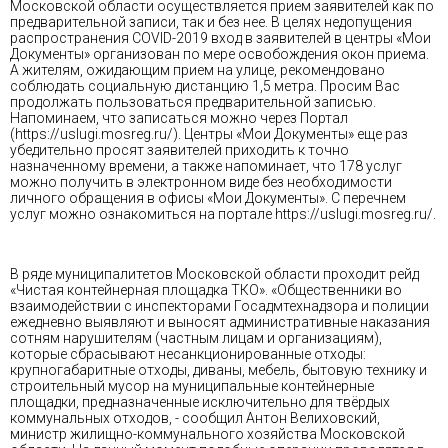
Московской области осуществляется прием заявителей как по
предварительной записи, так и без нее. В целях недопущения
распространения COVID-2019 вход в заявителей в центры «Мои
Документы» организован по мере освобождения окон приема.
А жителям, ожидающим прием на улице, рекомендовано
соблюдать социальную дистанцию 1,5 метра. Просим Вас
продолжать пользоваться предварительной записью.
Напоминаем, что записаться можно через Портал
(https://uslugi.mosreg.ru/). Центры «Мои Документы» еще раз
убедительно просят заявителей приходить к точно
назначенному времени, а также напоминает, что 178 услуг
можно получить в электронном виде без необходимости
личного обращения в офисы «Мои Документы». С перечнем
услуг можно ознакомиться на портале https://uslugi.mosreg.ru/.
В ряде муниципалитетов Московской области проходит рейд
«Чистая контейнерная площадка ТКО». «Общественники во
взаимодействии с инспекторами Госадмтехнадзора и полиции
ежедневно выявляют и выносят административные наказания
сотням нарушителям (частным лицам и организациям),
которые сбрасывают несанкционированные отходы:
крупногабаритные отходы, диваны, мебель, бытовую технику и
строительный мусор на муниципальные контейнерные
площадки, предназначенные исключительно для твёрдых
коммунальных отходов, - сообщил Антон Велиховский,
министр жилищно-коммунального хозяйства Московской