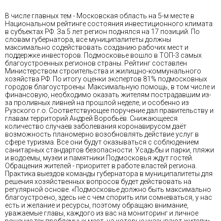
В числе главных тем - Московская область на 5-м месте в
Национальном рейтинге состояния инвестиционного климата
в субъектах РФ. За 5 лет регион поднялся на 17 позиций. По
словам губернатора, все муниципалитеты должны
максимально содействовать созданию рабочих мест и
поддержке инвесторов. Подмосковье вошло в ТОП-3 самых
благоустроенных регионов страны. Рейтинг составлен
Министерством строительства и жилищно-коммунального
хозяйства РФ. По итогу оценки экспертов 81% подмосковных
городов благоустроены. Максимальную помощь, в том числе и
финансовую, необходимо оказать жителям пострадавшим из-
за проливных ливней на прошлой неделе, и особенно из
Рузского г.о. Соответствующее поручение дал правительству и
главам территорий Андрей Воробьёв. Снижающееся
количество случаев заболевания коронавирусом даёт
возможность планомерно возобновлять действие услуг в
сфере туризма. Все они будут оказываться с соблюдением
санитарных стандартов безопасности. Усадьбы и парки, пляжи
и водоемы, музеи и памятники Подмосковья ждут гостей.
Обращения жителей - приоритет в работе властей региона.
Практика выездов команды губернатора в муниципалитеты для
решения хозяйственных вопросов будет действовать на
регулярной основе. «Подмосковье должно быть максимально
благоустроено, здесь не с чем спорить или сомневаться, у нас
есть и желание и ресурсы, поэтому обращаю внимание,
уважаемые главы, каждого из вас на мониторинг и личное
решение тех проблемных мест, на которые указывают жители», -