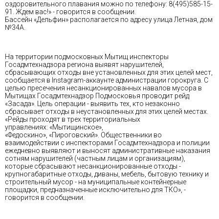
оздоровительного плавания можно по телефону: 8(495)585-15-
91. Ждем вас!» - говорится в сообщении.
Бассейн «Дельфин» располагается по адресу улица Летная, дом
№34А.
На территории подмосковных Мытищ инспекторы
Госадмтехнадзора региона выявят нарушителей,
сбрасывающих отходы вне установленных для этих целей мест,
сообщается в Instagram-аккаунте администрации горокруга. С
целью пресечения несанкционированных навалов мусора в
Мытищах Госадмтехнадзор Подмосковья проводит рейд
«Засада». Цель операции - выявить тех, кто незаконно
сбрасывает отходы в неустановленных для этих целей местах.
«Рейды проходят в трех территориальных
управлениях: «Мытищинское»,
«Федоскино», «Пироговский». Общественники во
взаимодействии с инспекторами Госадмтехнадзора и полиции
ежедневно выявляют и выносят административные наказания
сотням нарушителей (частным лицам и организациям),
которые сбрасывают несанкционированные отходы -
крупногабаритные отходы, диваны, мебель, бытовую технику и
строительный мусор - на муниципальные контейнерные
площадки, предназначенные исключительно для ТКО», -
говорится в сообщении.