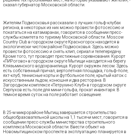
сказал губернатор Московской области.
Жителям Подмосковья рассказали о лучших гольф-клубах
региона, в некоторых из них можно провести фотосессию и
покататься на катамаранах, говорится в сообщении пресс-
службы комитета по туризму Московской области. Moscow
Country Club в городском округе Красногорск находится в
экологически чистом районе Подмосковья. Здесь можно
провести фотосессию и снять клип, сериал и телепередачу.
Кроме того, тут проводят престижные соревнования. Курорт
«ПИРогово» в городском округе Мытищи находится на берегу
Клязьминского водохранилища. Курорт окружен лесом. Здесь
есть собственный причал, вертолетная площадка, гольф-поле,
яхт-клуб, теннисные корты и футбольное поле, крытый каток с
искусственным льдом, конюшня и два ресторана. В
Загородном комплексе «Петрухино Клуб» в городском округе
Серпухов есть поле для мини-гольфа, прокат инвентаря. В
темное время суток на поле работает освещение.
В 25-м микрорайоне Мытищ завершается строительство
общеобразовательной школы на 1,1 тысячи мест, говорится в
сообщении пресс-службы министерства строительного
комплекса Московской области. Ввести объект на
Новомытищинском проспекте в эксплуатацию планируется в