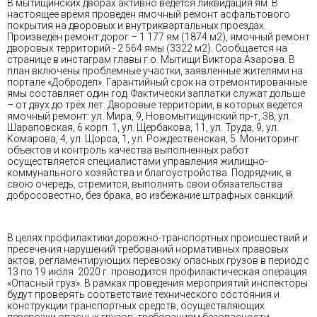
В мытищинских дворах активно ведётся ликвидация ям. В
настоящее время проведен ямочный ремонт асфальтового
покрытия на дворовых и внутриквартальных проездах.
Произведён ремонт дорог – 1 177 ям (1874 м2), ямочный ремонт
дворовых территорий - 2 564 ямы (3322 м2). Сообщается на
странице в инстаграм главы г.о. Мытищи Виктора Азарова. В
план включены проблемные участки, заявленные жителями на
портале «Добродел». Гарантийный срок на отремонтированные
ямы составляет один год. Фактически заплатки служат дольше
– от двух до трёх лет. Дворовые территории, в которых ведётся
ямочный ремонт: ул. Мира, 9, Новомытищинский пр-т, 38, ул.
Шараповская, 6 корп. 1, ул. Щербакова, 11, ул. Труда, 9, ул.
Комарова, 4, ул. Щорса, 1, ул. Рождественская, 5. Мониторинг
объектов и контроль качества выполненных работ
осуществляется специалистами управления жилищно-
коммунального хозяйства и благоустройства. Подрядчик, в
свою очередь, стремится, выполнять свои обязательства
добросовестно, без брака, во избежание штрафных санкций.
В целях профилактики дорожно-транспортных происшествий и
пресечения нарушений требований нормативных правовых
актов, регламентирующих перевозку опасных грузов в период с
13 по 19 июля 2020 г. проводится профилактическая операция
«Опасный груз». В рамках проведения мероприятий инспекторы
будут проверять соответствие технического состояния и
конструкции транспортных средств, осуществляющих
перевозки опасных грузов, требованиям безопасности,