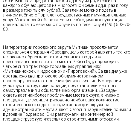
детей. Выплата предоставляется одному из родителей на
каждого обучающегося из многодетной семьи один раз в году
в размере трех тысяч рублей. Заявление можно подать в
личном кабинете Портала государственных и муниципальных
услуг Московской области. Если необходима консультация
специалиста, то ее можно получить по телефону 8 (495) 502-70-
80.
На территории городского округа Мытищи продолжается
специальная операция «Засада», цель которой выявить тех, кто
незаконно сбрасывает строительные отходы в не
предназначенные для этого места. Рейды будут проходить
четыре дня в трех территориальных управлениях:
«Мытищинское», «Федоскино» и «Пироговский». За два дня уже
составлено два протокола об административном
правонарушении в отношении физических лиц. В операции
участвуют сотрудники полиции, представители местного
самоуправления и общественных организаций. «Засада»
охватывает наиболее проблемные места округа, а именно
площадки, где сконцентрировано наибольшее количество
строительных отходов. Госадмтехнадзор и окружная
администрация эти места знают. Сегодня нарушителей поймали
в деревне Подрезово. Они разгружали на контейнерной
площадке грузовую «газель» со строительными отходами.