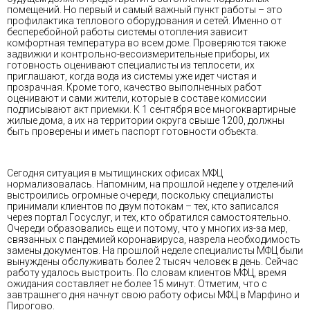
помещений. Но первый и самый важный пункт работы – это
профилактика теплового оборудования и сетей. Именно от
бесперебойной работы системы отопления зависит
комфортная температура во всем доме. Проверяются также
задвижки и контрольно-весоизмерительные приборы, их
готовность оценивают специалисты из теплосети, их
приглашают, когда вода из системы уже идет чистая и
прозрачная. Кроме того, качество выполненных работ
оценивают и сами жители, которые в составе комиссии
подписывают акт приемки. К 1 сентября все многоквартирные
жилые дома, а их на территории округа свыше 1200, должны
быть проверены и иметь паспорт готовности объекта.
Сегодня ситуация в мытищинских офисах МФЦ
нормализовалась. Напомним, на прошлой неделе у отделений
выстроились огромные очереди, поскольку специалисты
принимали клиентов по двум потокам – тех, кто записался
через портал Госуслуг, и тех, кто обратился самостоятельно.
Очереди образовались еще и потому, что у многих из-за мер,
связанных с пандемией коронавируса, назрела необходимость
замены документов. На прошлой неделе специалисты МФЦ были
вынуждены обслуживать более 2 тысяч человек в день. Сейчас
работу удалось выстроить. По словам клиентов МФЦ, время
ожидания составляет не более 15 минут. Отметим, что с
завтрашнего дня начнут свою работу офисы МФЦ в Марфино и
Пирогово.