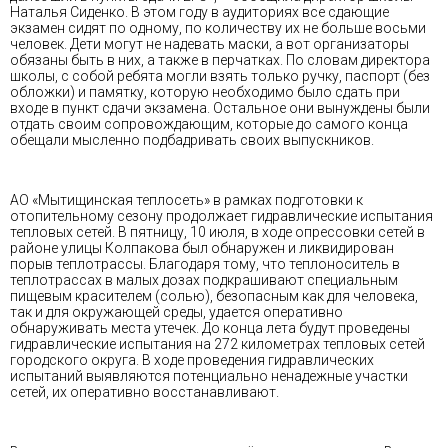
Наталья Сиденко. В этом году в аудиториях все сдающие
экзамен сидят по одному, по количеству их не больше восьми
человек. Дети могут не надевать маски, а вот организаторы
обязаны быть в них, а также в перчатках. По словам директора
школы, с собой ребята могли взять только ручку, паспорт (без
обложки) и памятку, которую необходимо было сдать при
входе в пункт сдачи экзамена. Остальное они вынуждены были
отдать своим сопровождающим, которые до самого конца
обещали мысленно подбадривать своих выпускников.
АО «Мытищинская теплосеть» в рамках подготовки к
отопительному сезону продолжает гидравлические испытания
тепловых сетей. В пятницу, 10 июля, в ходе опрессовки сетей в
районе улицы Колпакова был обнаружен и ликвидирован
порыв теплотрассы. Благодаря тому, что теплоноситель в
теплотрассах в малых дозах подкрашивают специальным
пищевым красителем (солью), безопасным как для человека,
так и для окружающей среды, удается оперативно
обнаруживать места утечек. До конца лета будут проведены
гидравлические испытания на 272 километрах тепловых сетей
городского округа. В ходе проведения гидравлических
испытаний выявляются потенциально ненадежные участки
сетей, их оперативно восстанавливают.