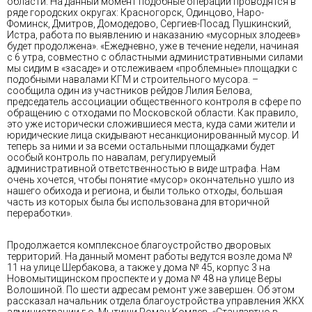
области. На данный момент подобные операции проводятся в
ряде городских округах: Красногорск, Одинцово, Наро-
Фоминск, Дмитров, Домодедово, Сергиев-Посад, Пушкинский,
Истра, работа по выявлению и наказанию «мусорных злодеев»
будет продолжена». «Ежедневно, уже в течение недели, начиная
с 6 утра, совместно с областными административными силами
мы сидим в «засаде» и отслеживаем «проблемные» площадки с
подобными навалами КГМ и строительного мусора. –
сообщила один из участников рейдов Лилия Белова,
председатель ассоциации общественного контроля в сфере по
обращению с отходами по Московской области. Как правило,
это уже исторически сложившиеся места, куда сами жители и
юридические лица скидывают несанкционированный мусор. И
теперь за ними и за всеми остальными площадками будет
особый контроль по навалам, регулируемый
административной ответственностью в виде штрафа. Нам
очень хочется, чтобы понятие «мусор» окончательно ушло из
нашего обихода и региона, и были только отходы, большая
часть из которых была бы использована для вторичной
переработки».
Продолжается комплексное благоустройство дворовых
территорий. На данный момент работы ведутся возле дома №
11 на улице Шербакова, а также у дома № 45, корпус 3 на
Новомытищинском проспекте и у дома № 48 на улице Веры
Волошиной. По шести адресам ремонт уже завершен. Об этом
рассказал начальник отдела благоустройства управления ЖКХ
администрации г.о. Мытищи Роман Комлев. «Стандартно в