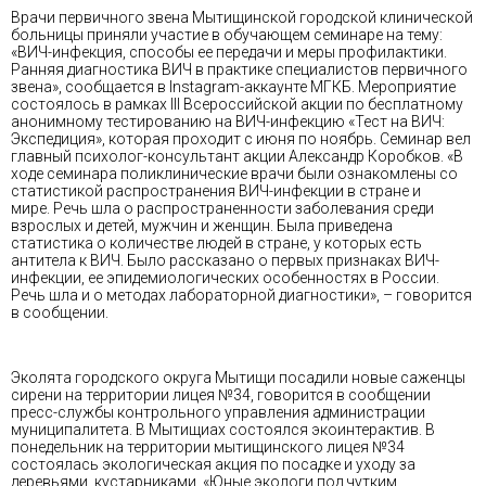
Врачи первичного звена Мытищинской городской клинической
больницы приняли участие в обучающем семинаре на тему:
«ВИЧ-инфекция, способы ее передачи и меры профилактики.
Ранняя диагностика ВИЧ в практике специалистов первичного
звена», сообщается в Instagram-аккаунте МГКБ. Мероприятие
состоялось в рамках III Всероссийской акции по бесплатному
анонимному тестированию на ВИЧ-инфекцию «Тест на ВИЧ:
Экспедиция», которая проходит с июня по ноябрь. Семинар вел
главный психолог-консультант акции Александр Коробков. «В
ходе семинара поликлинические врачи были ознакомлены со
статистикой распространения ВИЧ-инфекции в стране и
мире. Речь шла о распространенности заболевания среди
взрослых и детей, мужчин и женщин. Была приведена
статистика о количестве людей в стране, у которых есть
антитела к ВИЧ. Было рассказано о первых признаках ВИЧ-
инфекции, ее эпидемиологических особенностях в России.
Речь шла и о методах лабораторной диагностики», – говорится
в сообщении.
Эколята городского округа Мытищи посадили новые саженцы
сирени на территории лицея №34, говорится в сообщении
пресс-службы контрольного управления администрации
муниципалитета. В Мытищиах состоялся экоинтерактив. В
понедельник на территории мытищинского лицея №34
состоялась экологическая акция по посадке и уходу за
деревьями, кустарниками. «Юные экологи под чутким