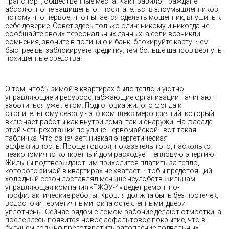
транспорт, общественные места. Как правило, граждане
абсолютно не защищены от посягательств злоумышленников,
потому что первое, что пытается сделать мошенник, внушить к
себе доверие. Совет здесь только один: никому и никогда не
сообщайте своих персональных данных, а если возникли
сомнения, звоните в полицию и банк, блокируйте карту. Чем
быстрее вы заблокируете кредитку, тем больше шансов вернуть
похищенные средства.
О том, чтобы зимой в квартирах было тепло и уютно
управляющие и ресурсоснабжающие организации начинают
заботиться уже летом. Подготовка жилого фонда к
отопительному сезону - это комплекс мероприятий, который
включает работы как внутри дома, так и снаружи. На фасаде
этой четырехэтажки по улице Первомайской - вот такая
табличка. Что означает: низкая энергетическая
эффективность. Проще говоря, показатель того, насколько
неэкономично конкретный дом расходует тепловую энергию.
Жильцы подтверждают: им приходится платить за тепло,
которого зимой в квартирах не хватает. Чтобы предстоящий
холодный сезон доставлял меньше неудобств жильцам,
управляющая компания «ГЖЭУ-4» ведет ремонтно-
профилактические работы. Кровля должна быть без протечек,
водостоки герметичными, окна остекленными, двери
уплотнены. Сейчас рядом с домом рабочие делают отмостки, а
после здесь появится новое асфальтовое покрытие, что в
будущем должно предотвратить затопление подвальных