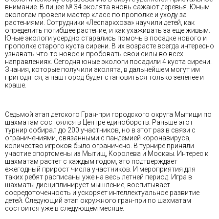
внимание. В лицее № 34 эколята вновь сажают деревья. Юным
экологам провели мастер класс по прополке и уходу за
растениями. Сотрудники «Леспаркхоза» научили детей, как
определить погибшее растение, и как ухаживать за еще живым.
Юные экологи усердно старались помочь в посадке нового и
прополке старого куста сирени. В их возрасте всегда интересно
узнавать что-то новое и пробовать свои силы во всех
направлениях. Сегодня юные экологи посадили 4 куста сирени.
Знания, которые получили эколята, в дальнейшем могут им
пригодятся, а наш город будет становиться только зеленее и
краше.
Седьмой этап детского Гран-при городского округа Мытищи по
шахматам состоялся в Центре единоборств. Раньше этот
турнир собирал до 200 участников, но в этот раз в связи с
ограничениями, связанными с пандемией коронавируса,
количество игроков было ограничено. В турнире приняли
участие спортсмены из Мытищ, Королева и Москвы. Интерес к
шахматам растет с каждым годом, это подтверждает
ежегодный прирост числа участников. И мероприятия для
таких ребят расписаны уже на весь летней период. Игра в
шахматы дисциплинирует мышление, воспитывает
сосредоточенность и ускоряет интеллектуальное развитие
детей. Следующий этап окружного гран-при по шахматам
состоится уже в следующем месяце.