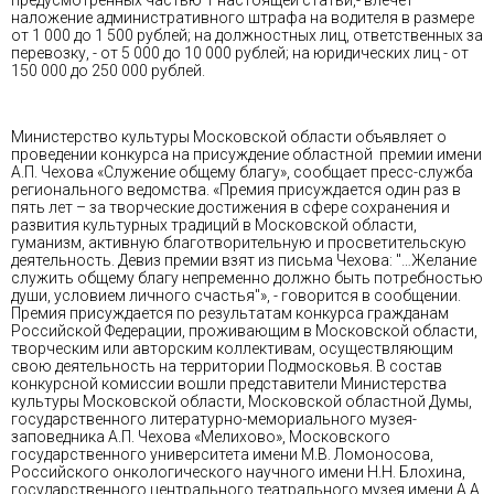
наложение административного штрафа на водителя в размере
от 1 000 до 1 500 рублей; на должностных лиц, ответственных за
перевозку, - от 5 000 до 10 000 рублей; на юридических лиц - от
150 000 до 250 000 рублей.
Министерство культуры Московской области объявляет о
проведении конкурса на присуждение областной премии имени
А.П. Чехова «Служение общему благу», сообщает пресс-служба
регионального ведомства. «Премия присуждается один раз в
пять лет – за творческие достижения в сфере сохранения и
развития культурных традиций в Московской области,
гуманизм, активную благотворительную и просветительскую
деятельность. Девиз премии взят из письма Чехова: "…Желание
служить общему благу непременно должно быть потребностью
души, условием личного счастья"», - говорится в сообщении.
Премия присуждается по результатам конкурса гражданам
Российской Федерации, проживающим в Московской области,
творческим или авторским коллективам, осуществляющим
свою деятельность на территории Подмосковья. В состав
конкурсной комиссии вошли представители Министерства
культуры Московской области, Московской областной Думы,
государственного литературно-мемориального музея-
заповедника А.П. Чехова «Мелихово», Московского
государственного университета имени М.В. Ломоносова,
Российского онкологического научного имени Н.Н. Блохина,
государственного центрального театрального музея имени А.А.