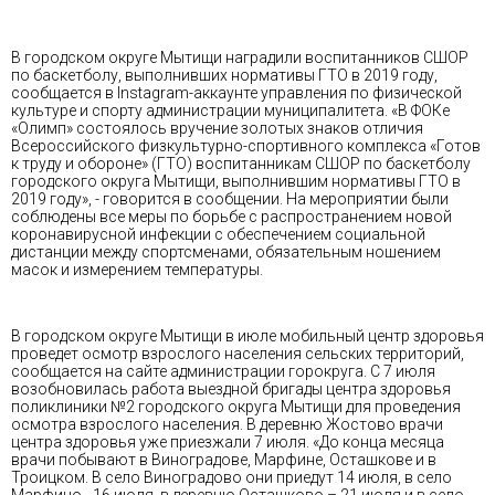
В городском округе Мытищи наградили воспитанников СШОР
по баскетболу, выполнивших нормативы ГТО в 2019 году,
сообщается в Instagram-аккаунте управления по физической
культуре и спорту администрации муниципалитета. «В ФОКе
«Олимп» состоялось вручение золотых знаков отличия
Всероссийского физкультурно-спортивного комплекса «Готов
к труду и обороне» (ГТО) воспитанникам СШОР по баскетболу
городского округа Мытищи, выполнившим нормативы ГТО в
2019 году», - говорится в сообщении. На мероприятии были
соблюдены все меры по борьбе с распространением новой
коронавирусной инфекции с обеспечением социальной
дистанции между спортсменами, обязательным ношением
масок и измерением температуры.
В городском округе Мытищи в июле мобильный центр здоровья
проведет осмотр взрослого населения сельских территорий,
сообщается на сайте администрации горокруга. С 7 июля
возобновилась работа выездной бригады центра здоровья
поликлиники №2 городского округа Мытищи для проведения
осмотра взрослого населения. В деревню Жостово врачи
центра здоровья уже приезжали 7 июля. «До конца месяца
врачи побывают в Виноградове, Марфине, Осташкове и в
Троицком. В село Виноградово они приедут 14 июля, в село
Марфино - 16 июля, в деревню Осташково – 21 июля и в село