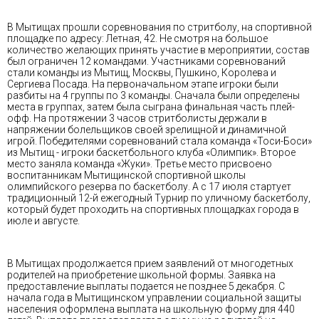
В Мытищах прошли соревнования по стритболу, на спортивной
площадке по адресу: Летная, 42. Не смотря на большое
количество желающих принять участие в мероприятии, состав
был ограничен 12 командами. Участниками соревнований
стали команды из Мытищ, Москвы, Пушкино, Королева и
Сергиева Посада. На первоначальном этапе игроки были
разбиты на 4 группы по 3 команды. Сначала были определены
места в группах, затем была сыграна финальная часть плей-
офф. На протяжении 3 часов стритболисты держали в
напряжении болельщиков своей зрелищной и динамичной
игрой. Победителями соревнований стала команда «Тоси-Боси»
из Мытищ - игроки баскетбольного клуба «Олимпик». Второе
место заняла команда «Жуки». Третье место присвоено
воспитанникам Мытищинской спортивной школы
олимпийского резерва по баскетболу. А с 17 июля стартует
традиционный 12-й ежегодный Турнир по уличному баскетболу,
который будет проходить на спортивных площадках города в
июле и августе.
В Мытищах продолжается прием заявлений от многодетных
родителей на приобретение школьной формы. Заявка на
предоставление выплаты подается не позднее 5 декабря. С
начала года в Мытищинском управлении социальной защиты
населения оформлена выплата на школьную форму для 440