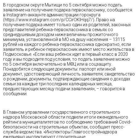
В городском округе Мытищи по 5 сентября можно подать
заявление на получение подарка первокласснику, сообщается
в Instagram-аккаунте администрации горокруга
(https://www.instagram.com/p/CCirOKlHqq7/). Право на
получение подарка имеет только один из родителей, законных
представителей ребенка-первоклассника в семьях со
среднедушевым доходом ниже величины прожиточного
минимума, установленной в МО на душу населения – 13115
рублей на каждого ребенка-первоклассника однократно, если
заявитель и ребенок-первоклассник имеют место жительства в
Подмосковье. «Если ваш ребенок идет в первый класс в 2020
году и вы подходите под условия, то подать заявление можно
по 5 сентября включительно в МФЦ или в соцзащиту.
Понадобятся следующие документы: паспорт или иной
документ, удостоверяющий личность заявителя; свидетельство
о рождении; документы, подтверждающие сведения о доходах
семьи за каждые три последних календарных месяца,
предшествующих месяцу подачи заявления», – говорится в
сообщении.
В Главном управлении государственного строительного
надзора Московской области подвели итоги еженедельного
рейтинга муниципалитетов по соблюдению требований Covid-
безопасности на строительных объектах, сообщает пресс-
служба ведомства. «Инспекторы Главгосстройнадзора
ежедневно инспектируют строительные