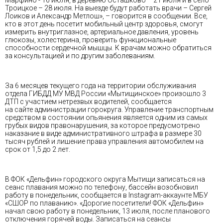
Троицкое – 28 июля. На выезде будут работать врачи – Сергей
Лоиков и Александр Метлош», – говорится в сообщении. Все,
кто в этот день посетит мобильный центр здоровья, смогут
измерить внутриглазное, артериальное давления, уровень
глюкозы, холестерина, проверить функциональные
способности сердечной мышцы. К врачам можно обратиться
за консультацией и по другим заболеваниям.
За 6 месяцев текущего года на территории обслуживания
отдела ГИБДД МУ МВД России «Мытищинское» произошло 3
ДТП с участием нетрезвых водителей, сообщается
на сайте администрации горокруга. Управление транспортным
средством в состоянии опьянения является одним из самых
грубых видов правонарушения, за которое предусмотрено
наказание в виде административного штрафа в размере 30
тысяч рублей и лишение права управления автомобилем на
срок от 1,5 до 2 лет.
В ФОК «Дельфин» городского округа Мытищи записаться на
сеанс плавания можно по телефону, бассейн возобновил
работу в понедельник, сообщается в Instagram-аккаунте МБУ
«СШОР по плаванию». «Дорогие посетители! ФОК «Дельфин»
начал свою работу в понедельник, 13 июля, после планового
отключения горячей воды. Записаться на сеансы