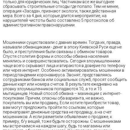
только для юридических лиц. Частникам все же выгоднее
сбрасывать строительные отходы где попало. Тем не менее,
операция «Засада», признают экологи, также действенная
мера. Всего за 4 дня, которые длится мероприятие, на
нарушителей чистоты было составлено 5 протоколов об
административном правонарушении.
Мошенники существовали с давних времен. Тогда их, правда,
называли обманщиками - денег в эпоху Киевской Руси еще не
было, и преступления были связаны с обменом товаров.
Спустя столетия формы и способы обмана населения
менялись и совершенствовались. Сегодня злоумышленники
чаще всего скрывают лица и втираются в доверие по телефону
или через интернет. Особенно активизировались мошенники в
период пандемии коронавируса. Звонят, представляясь
сотрудниками банков или социальных служб, просят сообщить
данные карт или номера счетов. В результате ежедневно на
уловку злоумышленников попадаются 10, а то и 15
мытищинцев. Новый способ обмана – махинации с интернет-
покупками. Причем, опасны оба варианта, не важно,
покупатель вы или продавец. Если хотите приобрести товар,
вам могут предложить пройти по ссылкам, которые
перенаправят денежные средства не продавцу, а на счет
мошенников. А если разметили объявление о продаже, к
примеру, б/у вещей, тоже будьте осторожны. С мошенниками
мы встречаемся на каждом шагу, будь то магазины или