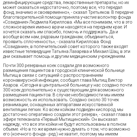
дезинфицирующие средства, лекарственные препараты, но их
может оказаться недостаточно, поэтому все, что передал
фонд, значимо и своевременно», - сказал Третьяков. В передаче
благотворительной помощи приняла участие волонтер фонда
«Созидание» Людмила Кириллова. «Мы все понимаем, что в это
сложное время именно врачи находятся на переднем крае. И
хочется сказать им спасибо, помочь и поддержать. Да и
вообще всем нам, рядовым гражданам, объединиться,
проявить сплоченность», - сказала Кириллова. Фонд
«Созидание», в попечительский совет которого также входят
известные телеведущие Татьяна Лазарева и Михаил Шац, в эти
дни оказывает помощь и другим медицинским учреждениям.
Почти 300 резервных коек создали для возможного
размещения пациентов в городской клинической больнице
Мытищ в связи с ситуацией с распространением
коронавирусной инфекции, сообщил глава Мытищ Виктор
Азаров. «Сегодня в центральной больнице у нас создано почти
300 коек дополнительно к существующим для возможного
размещения пациентов. В случае необходимости мы имеем
возможность их использовать. Создано около 30 точек
реанимации, оснащенных аппаратами искусственной
вентиляции легких. Ко всем койкам подведен кислород, мы
достаточно оперативно создали этот резерв», - сказал глава в
эфире телеканала «Первый Мытищинский». Он высказал
надежду, что все эти койки не будут использованы в полном
объеме. «Но в то же время нужно думать о том, что возможно
его (коечного фонда - ред.) не хватит, поэтому мы имеем