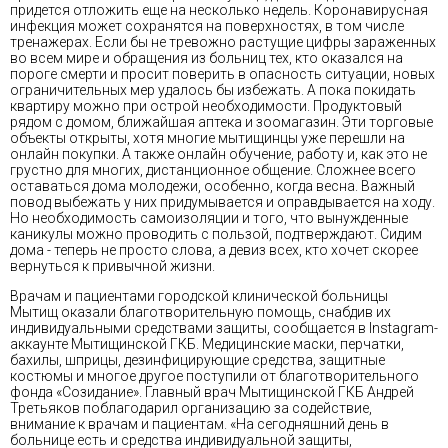
придется отложить еще на несколько недель. Коронавирусная
инфекция может сохранятся на поверхностях, в том числе
тренажерах. Если бы не тревожно растущие цифры зараженных
во всем мире и обращения из больниц тех, кто оказался на
пороге смерти и просит поверить в опасность ситуации, новых
ограничительных мер удалось бы избежать. А пока покидать
квартиру можно при острой необходимости. Продуктовый
рядом с домом, ближайшая аптека и зоомагазин. Эти торговые
объекты открыты, хотя многие мытищинцы уже перешли на
онлайн покупки. А также онлайн обучение, работу и, как это не
грустно для многих, дистанционное общение. Сложнее всего
оставаться дома молодежи, особенно, когда весна. Важный
повод выбежать у них придумывается и оправдывается на ходу.
Но необходимость самоизоляции и того, что вынужденные
каникулы можно проводить с пользой, подтверждают. Сидим
дома - теперь не просто слова, а девиз всех, кто хочет скорее
вернуться к привычной жизни.
Врачам и пациентами городской клинической больницы
Мытищ оказали благотворительную помощь, снабдив их
индивидуальными средствами защиты, сообщается в Instagram-
аккаунте Мытищинской ГКБ. Медицинские маски, перчатки,
бахилы, шприцы, дезинфицирующие средства, защитные
костюмы и многое другое поступили от благотворительного
фонда «Созидание». Главный врач Мытищинской ГКБ Андрей
Третьяков поблагодарил организацию за содействие,
внимание к врачам и пациентам. «На сегодняшний день в
больнице есть и средства индивидуальной защиты,