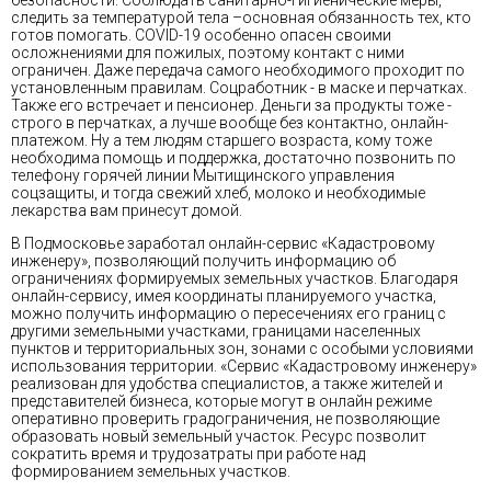
следить за температурой тела –основная обязанность тех, кто
готов помогать. COVID-19 особенно опасен своими
осложнениями для пожилых, поэтому контакт с ними
ограничен. Даже передача самого необходимого проходит по
установленным правилам. Соцработник - в маске и перчатках.
Также его встречает и пенсионер. Деньги за продукты тоже -
строго в перчатках, а лучше вообще без контактно, онлайн-
платежом. Ну а тем людям старшего возраста, кому тоже
необходима помощь и поддержка, достаточно позвонить по
телефону горячей линии Мытищинского управления
соцзащиты, и тогда свежий хлеб, молоко и необходимые
лекарства вам принесут домой.
В Подмосковье заработал онлайн-сервис «Кадастровому
инженеру», позволяющий получить информацию об
ограничениях формируемых земельных участков. Благодаря
онлайн-сервису, имея координаты планируемого участка,
можно получить информацию о пересечениях его границ с
другими земельными участками, границами населенных
пунктов и территориальных зон, зонами с особыми условиями
использования территории. «Сервис «Кадастровому инженеру»
реализован для удобства специалистов, а также жителей и
представителей бизнеса, которые могут в онлайн режиме
оперативно проверить градограничения, не позволяющие
образовать новый земельный участок. Ресурс позволит
сократить время и трудозатраты при работе над
формированием земельных участков.