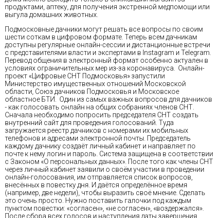
продуктами, аптеку, для получения экстренной медпомощи или
выгула домашних животных.
Подмосковные дачники могут решать все вопросы по своим
шести соткам в цифровом формате. Теперь всем дачникам
доступны регулярные онлайн-сессии и дистанционные встречи
с представителями власти и экспертами в Instagram и Telegram.
Перевод общения в электронный формат особенно актуален в
условиях ограничительных мер из-за коронавируса. Онлайн-
проект «Цифровые СНТ Подмосковья» запустили
Министерство имущественных отношений Московской
области, Союз дачников Подмосковья и Московское
областное БТИ. Один из самых важных вопросов для дачников
- как голосовать онлайн на общих собраниях членов СНТ.
Сначала необходимо попросить председателя СНТ создать
внутренний сайт для проведения голосований. Туда
загружается реестр дачников с номерами их мобильных
телефонов и адресами электронной почты. Председатель
каждому дачнику создаёт личный кабинет и направляет по
почте к нему логин и пароль. Система защищена в соответствии
с Законом «О персональных данных». После того как члены СНТ
через личный кабинет заявили о своём участии в проведении
онлайн-голосования, им отправляется список вопросов,
внесённых в повестку дня. И даётся определённое время
(например, две недели), чтобы выразить своё мнение. Сделать
это очень просто. Нужно поставить галочки под каждым
пунктом повестки: «согласен», «не согласен», «воздержался».
После сбора всех голосов и наступления даты завершения