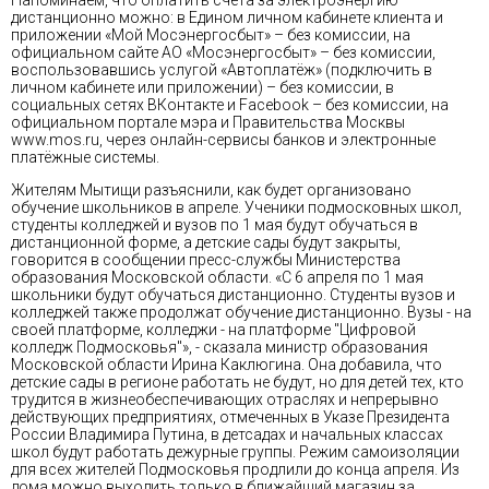
дистанционно можно: в Едином личном кабинете клиента и
приложении «Мой Мосэнергосбыт» – без комиссии, на
официальном сайте АО «Мосэнергосбыт» – без комиссии,
воспользовавшись услугой «Автоплатёж» (подключить в
личном кабинете или приложении) – без комиссии, в
социальных сетях ВКонтакте и Facebook – без комиссии, на
официальном портале мэра и Правительства Москвы
www.mos.ru, через онлайн-сервисы банков и электронные
платёжные системы.
Жителям Мытищи разъяснили, как будет организовано
обучение школьников в апреле. Ученики подмосковных школ,
студенты колледжей и вузов по 1 мая будут обучаться в
дистанционной форме, а детские сады будут закрыты,
говорится в сообщении пресс-службы Министерства
образования Московской области. «С 6 апреля по 1 мая
школьники будут обучаться дистанционно. Студенты вузов и
колледжей также продолжат обучение дистанционно. Вузы - на
своей платформе, колледжи - на платформе "Цифровой
колледж Подмосковья"», - сказала министр образования
Московской области Ирина Каклюгина. Она добавила, что
детские сады в регионе работать не будут, но для детей тех, кто
трудится в жизнеобеспечивающих отраслях и непрерывно
действующих предприятиях, отмеченных в Указе Президента
России Владимира Путина, в детсадах и начальных классах
школ будут работать дежурные группы. Режим самоизоляции
для всех жителей Подмосковья продлили до конца апреля. Из
дома можно выходить только в ближайший магазин за