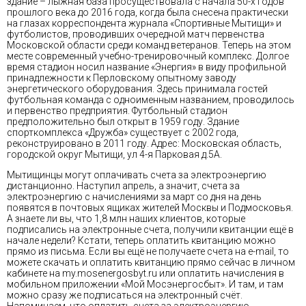
здание – лыжная база просуществовала с начала 50-х годов
прошлого века до 2016 года, когда была снесена практически
на глазах корреспондента журнала «Спортивные Мытищи» и
футболистов, проводивших очередной матч первенства
Московской области среди команд ветеранов. Теперь на этом
месте современный учебно-тренировочный комплекс. Долгое
время стадион носил название «Энергия» в виду профильной
принадлежности к Перловскому опытному заводу
энергетического оборудования. Здесь принимала гостей
футбольная команда с одноименным названием, проводилось
и первенство предприятия. Футбольный стадион
предположительно был открыт в 1959 году. Здание
спорткомплекса «Дружба» существует с 2002 года,
реконструировано в 2011 году. Адрес: Московская область,
городской округ Мытищи, ул 4-я Парковая д.5А.
Мытищинцы могут оплачивать счета за электроэнергию
дистанционно. Наступил апрель, а значит, счета за
электроэнергию с начислениями за март со дня на день
появятся в почтовых ящиках жителей Москвы и Подмосковья.
А знаете ли вы, что 1,8 млн наших клиентов, которые
подписались на электронные счета, получили квитанции ещё в
начале недели? Кстати, теперь оплатить квитанцию можно
прямо из письма. Если вы ещё не получаете счета на e-mail, то
можете скачать и оплатить квитанцию прямо сейчас в личном
кабинете на my.mosenergosbyt.ru или оплатить начисления в
мобильном приложении «Мой Мосэнергосбыт». И там, и там
можно сразу же подписаться на электронный счёт.
Напоминаем, что оплатить счета за электроэнергию