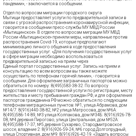
пандемии», - заключается в сообщении.
Отдел по вопросам миграции городского округа
Мытищи предоставляет услуги по предварительной записи в
связи с угрозой распространения коронавирусной инфекции,
говорится в сообщении пресс-службы МУ МВД России
«Мытищинское». В отделе по вопросам миграции МУ МВД
России «Мытищинское» приняли меры, направленные против
распространения Сovid-19, которые предполагают
минимизацию личного общения в ходе предоставления
государственных услуг. «Для получения государственных услуг
в сфере миграции необходимо воспользоваться
предварительной записью на прием через
Единый портал государственных услуг. Запись на прием и
консультацию по всем вопросам вы также можете
осуществить по телефонам горячей линии», - говорится в
сообщении. Для оформление заграничных паспортов можно
обратиться по номеру: 8(495)583-38-32. По вопросу
предоставления государственной услуги по регистрации, месту
жительства и месту пребывания граждан РФ, и для оформления
паспортов гражданина РФ можно обратиться по следующим
телефонам миграционных пунктов: №1, улица Абрамова, дом
№14/7: 8(916)440-38-82, №2 улица Матросова, дом №6А:
8(495)586-14-89, №3 улица Колпакова, дом №34Б: 8(916)926-78-
08, №4 деревня Пирогово, улица Центральная, дом №52А:
8(495)588-17-37, №5 деревня Сухарево, Стародмитровское
шоссе, владение 2: 8(916)926-59-24, №6 город Долгопрудный,
улица Спортивная, дом №9: 8(916)926-42-19. «Задать вопросы