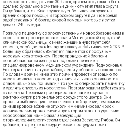
возможность создать еще 300 коек, причем это должно быть
сделано буквально в считанные дни», - отметил глава округа.
Он добавил, что сейчас существует большая нагрузка на
врачей скорой помощи. В городском округе в данное время
задействовано 16 бригад скорой помощи, которые в сутки
делают 240 выездов.
Пожилую пациентку со злокачественным новообразованием в
носоглотке прооперировали врачи Мытищинской городской
клинической больницы, сейчас женщина чувствует себя
хорошо, сообщается в Instagram-аккаунте Мытищинской ГКБ. В
больницу обратилась 82-летняя пациентка с профузным
носовым кровотечением. После проведенной биопсии
новообразования женщина продолжит лечение в
специализированном медицинском учреждении Подмосковья.
Еще одна пациентка уже наблюдается у областных онкологов.
По словам врачей, из-за этих причин провести операцию по
восстановлению носового дыхания вызывало сложности и
опасения. «Но мы понимали, что нужно оперировать пациентку
и удалять опухоль из носоглотки. Поэтому решили действовать
в два этапа. Первыми прооперировали пациентку наши
рентгенхирурги регионального сосудистого центра. Они
провели эмболизацию верхнечелюстной артерии, тем самым
снизив кровоснабжение опухоли и минимизировали риск
возникновения кровотечения при втором этапе по удалению
новообразования», - сказал заведующий
оторинолорингологическим отделением Всеволод Рябов. Он
добавил, что рентгенохирургическая процедура носит