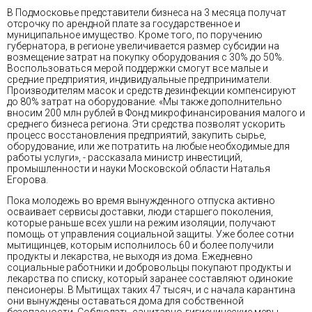
В Подмосковье представители бизнеса на 3 месяца получат
отсрочку по арендной плате за государственное и
муниципальное имущество. Кроме того, по поручению
губернатора, в регионе увеличивается размер субсидии на
возмещение затрат на покупку оборудования с 30% до 50%.
Воспользоваться мерой поддержки смогут все малые и
средние предприятия, индивидуальные предприниматели.
Производителям масок и средств дезинфекции компенсируют
до 80% затрат на оборудование. «Мы также дополнительно
вносим 200 млн рублей в Фонд микрофинансирования малого и
среднего бизнеса региона. Эти средства позволят ускорить
процесс восстановления предприятий, закупить сырье,
оборудование, или же потратить на любые необходимые для
работы услуги», - рассказала министр инвестиций,
промышленности и науки Московской области Наталья
Егорова.
Пока молодежь во время вынужденного отпуска активно
осваивает сервисы доставки, люди старшего поколения,
которые раньше всех ушли на режим изоляции, получают
помощь от управления социальной защиты. Уже более сотни
мытищинцев, которым исполнилось 60 и более получили
продукты и лекарства, не выходя из дома. Ежедневно
социальные работники и добровольцы покупают продукты и
лекарства по списку, который заранее составляют одинокие
пенсионеры. В Мытищах таких 47 тысяч, и с начала карантина
они вынуждены оставаться дома для собственной
безопасности. Соблюдать санитарно-гигиенические меры,