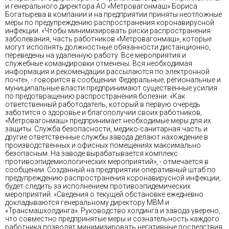
и генерального директора АО «Метровагонмаш» Бориса
Богатырева в компании и на предприятии приняты неотложные
меры по предупреждению распространения коронавирусной
инфекции. «Чтобы минимизировать риски распространения
заболевания, часть работников «Метровагонмаш», которые
могут исполнять должностные обязанности дистанционно,
переведены на удаленную работу. Все мероприятия и
служебные командировки отменены. Вся необходимая
информация и рекомендации рассылаются по электронной
почте», - говорится в сообщении. Федеральные, региональные и
муниципальные власти предпринимают существенные усилия
по предотвращению распространения болезни. «Как
ответственный работодатель, который в первую очередь
заботится о здоровье и благополучии своих работников,
«Метровагонмаш» предпринимает необходимые меры для их
защиты. Служба безопасности, медико-санитарная часть и
другие ответственные службы завода делают нахождение в
производственных и офисных помещениях максимально
безопасным. На заводе вырабатывается комплекс
противоэпидемиологических мероприятий», - отмечается в
сообщении. Созданный на предприятии оперативный штаб по
предупреждению распространения коронавирусной инфекции,
будет следить за исполнением противоэпидемических
мероприятий. «Сведения о текущей обстановке ежедневно
докладываются генеральному директору МВМ и
«Трансмашхолдинга». Руководство холдинга и завода уверено,
что совместно предпринятые меры и сознательность каждого
работника позволят минимизировать негативные последствия