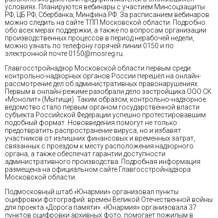
условиях. Планируются вебинары с участием Минсоцзащиты
РФ, ЦБ РФ, Сбербанка, Минфина РФ. За расписанием вебинаров
можно следить на сайте ТПП Московской области. Подробно
обо всех мерах поддержки, а также по вопросам организации
производственных процессов в период нерабочей недели,
можно узнать по телефону горячей линии 0150 и по
электронной почте 0150@mosreg.ru.
Главгосстройнадзор Московской области первым среди
контрольно-надзорных органов России перешёл на онлайн-
рассмотрение дел об административных правонарушениях.
Первым в онлайн-режиме разобрали дело застройщика ООО СК
«Монолит» (Мытищи). Таким образом, контрольно-надзорное
ведомство стало первым органом государственной власти
субъекта Российской Федерации успешно протестировавшим
подобный формат. Нововведения помогут не только
предотвратить распространение вируса, но и избавят
участников от излишних финансовых и временных затрат,
связанных с проездом к месту расположения надзорного
органа, а также обеспечат гарантии доступности
административного производства. Подробная информация
размещена на официальном сайте Главгосстройнадзора
Московской области.
Подмосковный штаб «Юнармии» организовал пункты
оцифровки фотографий времён Великой Отечественной войны
для проекта «Дорога памяти». «Юнармия» организовала 37
пунктов оцифровки архивных фото, помогает пожилым в