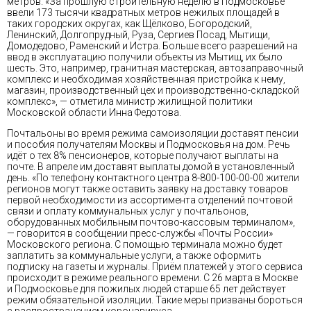
метров. «За прошлую строительную неделю в Подмосковье
ввели 173 тысячи квадратных метров нежилых площадей в
таких городских округах, как Щёлково, Богородский,
Ленинский, Долгопрудный, Руза, Сергиев Посад, Мытищи,
Домодедово, Раменский и Истра. Больше всего разрешений на
ввод в эксплуатацию получили объекты из Мытищ, их было
шесть. Это, например, гранитная мастерская, автозаправочный
комплекс и необходимая хозяйственная пристройка к нему,
магазин, производственный цех и производственно-складской
комплекс», — отметила министр жилищной политики
Московской области Инна Федотова.
Почтальоны во время режима самоизоляции доставят пенсии
и пособия получателям Москвы и Подмосковья на дом. Речь
идёт о тех 8% пенсионеров, которые получают выплаты на
почте. В апреле им доставят выплаты домой в установленный
день. «По телефону контактного центра 8-800-100-00-00 жители
регионов могут также оставить заявку на доставку товаров
первой необходимости из ассортимента отделений почтовой
связи и оплату коммунальных услуг у почтальонов,
оборудованных мобильным почтово-кассовым терминалом»,
— говорится в сообщении пресс-службы «Почты России»
Московского региона. С помощью терминала можно будет
заплатить за коммунальные услуги, а также оформить
подписку на газеты и журналы. Приём платежей у этого сервиса
происходит в режиме реального времени. С 26 марта в Москве
и Подмосковье для пожилых людей старше 65 лет действует
режим обязательной изоляции. Такие меры призваны бороться
с распространением коронавируса.