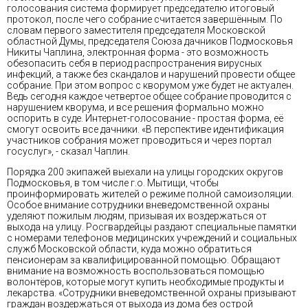
голосования система формирует председателю итоговый
протокол, после чего собрание считается завершённым. По
словам первого заместителя председателя Московской
областной Думы, председателя Союза дачников Подмосковья
Никиты Чаплина, электронная форма - это возможность
обезопасить себя в период распространения вирусных
инфекций, а также без скандалов и нарушений провести общее
собрание. При этом вопрос с кворумом уже будет не актуален.
Ведь сегодня каждое четвертое общее собрание проводится с
нарушением кворума, и все решения формально можно
оспорить в суде. Интернет-голосование - простая форма, её
смогут освоить все дачники. «В перспективе идентификация
участников собрания может проводиться и через портал
госуслуг», - сказал Чаплин.
Порядка 200 экипажей выехали на улицы городских округов
Подмосковья, в том числе г.о. Мытищи, чтобы
проинформировать жителей о режиме полной самоизоляции.
Особое внимание сотрудники вневедомственной охраны
уделяют пожилым людям, призывая их воздержаться от
выхода на улицу. Росгвардейцы раздают специальные памятки
с номерами телефонов медицинских учреждений и социальных
служб Московской области, куда можно обратиться
пенсионерам за квалифицированной помощью. Обращают
внимание на возможность воспользоваться помощью
волонтёров, которые могут купить необходимые продукты и
лекарства. «Сотрудники вневедомственной охраны призывают
граждан воздержаться от выхода из дома без острой