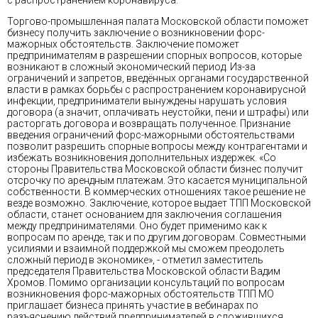
Торгово-промышленная палата Московской области поможет
бизнесу получить заключение о возникновении форс-
мажорных обстоятельств. Заключение поможет
предпринимателям в разрешении спорных вопросов, которые
возникают в сложный экономический период. Из-за
ограничений и запретов, введённых органами государственной
власти в рамках борьбы с распространением коронавирусной
инфекции, предприниматели вынуждены нарушать условия
договора (а значит, оплачивать неустойки, пени и штрафы) или
расторгать договора и возвращать полученное. Признание
введения ограничений форс-мажорными обстоятельствами
позволит разрешить спорные вопросы между контрагентами и
избежать возникновения дополнительных издержек. «Со
стороны Правительства Московской области бизнес получит
отсрочку по арендным платежам. Это касается муниципальной
собственности. В коммерческих отношениях такое решение не
везде возможно. Заключение, которое выдает ТПП Московской
области, станет основанием для заключения соглашения
между предпринимателями. Оно будет применимо как к
вопросам по аренде, так и по другим договорам. Совместными
усилиями и взаимной поддержкой мы сможем преодолеть
сложный период в экономике», - отметил заместитель
председателя Правительства Московской области Вадим
Хромов. Помимо организации консультаций по вопросам
возникновения форс-мажорных обстоятельств ТПП МО
приглашает бизнеса принять участие в вебинарах по
разъяснению действий предпринимателей в сложившихся