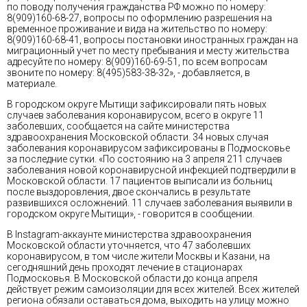
по поводу получения гражданства РФ можно по номеру:
8(909)160-68-27, вопросы по оформлению разрешения на
временное проживание и вида на жительство по номеру:
8(909)160-68-41, вопросы постановки иностранных граждан на
миграционный учет по месту пребывания и месту жительства
адресуйте по номеру: 8(909)160-69-51, по всем вопросам
звоните по номеру: 8(495)583-38-32», - добавляется, в
материале.
В городском округе Мытищи зафиксировали пять новых
случаев заболевания коронавирусом, всего в округе 11
заболевших, сообщается на сайте министерства
здравоохранения Московской области. 34 новых случая
заболевания коронавирусом зафиксированы в Подмосковье
за последние сутки. «По состоянию на 3 апреля 211 случаев
заболевания новой коронавирусной инфекцией подтвердили в
Московской области. 17 пациентов выписали из больниц
после выздоровления, двое скончались в результате
развившихся осложнений. 11 случаев заболевания выявили в
городском округе Мытищи», - говорится в сообщении.
В Instagram-аккаунте министерства здравоохранения
Московской области уточняется, что 47 заболевших
коронавирусом, в том числе жители Москвы и Казани, на
сегодняшний день проходят лечение в стационарах
Подмосковья. В Московской области до конца апреля
действует режим самоизоляции для всех жителей. Всех жителей
региона обязали оставаться дома, выходить на улицу можно