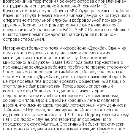
возгораний на территории Лосиного острова с привлечением
сотрудников и специальной пожарной техники МЧС.
Круглосуточный дежурный пункт МЧС будет размещён в районе
Казённого пруда. В ежедневные экипажи дежурных сотрудников
оперативно-патрульной службы и добровольной пожарной
дружины Лосиного острова дополнительно включаются 3
представителя Управления по ВАО ГУ МЧС России по г. Москве.
В настоящее время пожароопасная ситуация в Лосином
острове стабильная.
История футбольного поля микрорайона «Дружба». Одним из
самых мало изученных энтузиастами и краеведами из
мытищинских стадионов остается футбольное поле
микрорайона «Дружба». В мае 1922 года была торжественно
произведена закладка рабочего посёлка по правую сторону от
Ярославского шоссе напротив Мытищ. Он разделялся на две
части – посёлок «Дружба» и дачи, которые называли «Гора». В
центре посёлка планировали создать общественный парк, но
этот план не был реализован. Теперь здесь спортивный
комплекс с футбольным стадионом, физкультурно-
оздоровительным и учебно-тренировочным комплексами,
хоккейной площадкой. Одной из красивых легенд является
версия, что именно здесь прошёл легендарный матч дачников
Тайнинка – Перловка, зафиксированный на фотооткрытке
издательства Горожанкина от 1911 года. Подтверждений этому
нет, но в любом случае, это территория современного
городского округа Мытищи. Спортивный объект практически
постоянно находился в стадии реконструкции. Самое старое