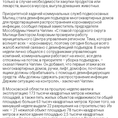
только в случае необходимости закупки продуктов или
лекарств, выноса мусора, выгула домашних животных.
Приоритетной задачей коммунальных служб подмосковных
Мытищ стала дезинфекция подъездов многоквартирных домов
для предотвращения распространения коронавирусной
инфекции, сообщил первый заместитель председателя
Мособлдумы Никита Чаплин. «С главой городского округа
Мытищи Виктором Азаровым проверили работу
муниципального Центра управления регионом. Тема, которая
волнует всех – коронавирус, поэтому сегодня больше всего
жалоб жителей связано с дезинфекцией подъездов. В начале
недели лично общался с сотрудниками управляющих
компаний, коммунальщики работают на износ, все дела
отложены на потом, в приоритете – уборка подъездов», –
сказал Никита Чаплин. Он добавил, что первые этажи всех
многоквартирных домов, ручки, лифт, домофон, почтовые
ящики должны обрабатывать с помощью дезинфицирующих
средств. «Мы должны сдержать распространение инфекции.
Держим ситуацию на контроле», - заключил Чаплин.
В Московской области за прошлую неделю ввели в
эксплуатацию 173 тысячи квадратных метров нежилых
площадей, а также пять жилых объектов недвижимости общей
площадью больше 63 тысяч квадратных метров. Кроме того, на
минувшей неделе выдали 22 разрешения на строительство. Из
них — 21 нежилой объект площадью 78 тысяч квадратных
метров и жилое здание площадью 2,5 тысячи квадратных