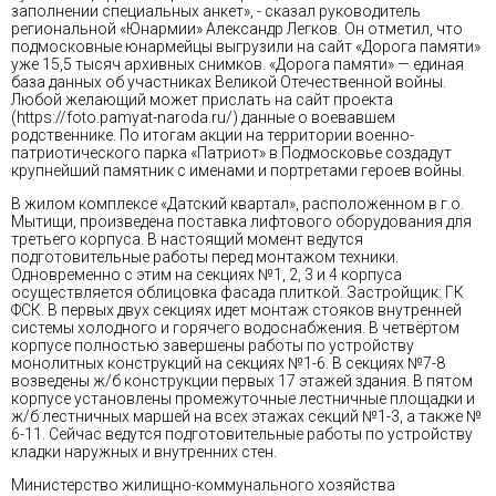
заполнении специальных анкет», - сказал руководитель
региональной «Юнармии» Александр Легков. Он отметил, что
подмосковные юнармейцы выгрузили на сайт «Дорога памяти»
уже 15,5 тысяч архивных снимков. «Дорога памяти» — единая
база данных об участниках Великой Отечественной войны.
Любой желающий может прислать на сайт проекта
(https://foto.pamyat-naroda.ru/) данные о воевавшем
родственнике. По итогам акции на территории военно-
патриотического парка «Патриот» в Подмосковье создадут
крупнейший памятник с именами и портретами героев войны.
В жилом комплексе «Датский квартал», расположенном в г.о.
Мытищи, произведена поставка лифтового оборудования для
третьего корпуса. В настоящий момент ведутся
подготовительные работы перед монтажом техники.
Одновременно с этим на секциях №1, 2, 3 и 4 корпуса
осуществляется облицовка фасада плиткой. Застройщик: ГК
ФСК. В первых двух секциях идет монтаж стояков внутренней
системы холодного и горячего водоснабжения. В четвёртом
корпусе полностью завершены работы по устройству
монолитных конструкций на секциях №1-6. В секциях №7-8
возведены ж/б конструкции первых 17 этажей здания. В пятом
корпусе установлены промежуточные лестничные площадки и
ж/б лестничных маршей на всех этажах секций №1-3, а также №
6-11. Сейчас ведутся подготовительные работы по устройству
кладки наружных и внутренних стен.
Министерство жилищно-коммунального хозяйства