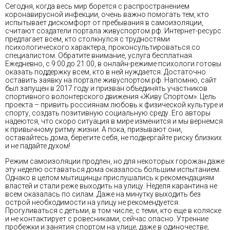
Сегодня, когда весь мир борется с распространением
коронавирусной инфекции, очень важно помогать тем, кто
испытывает дискомфорт от пребывания в самоизоляции,
считают создатели портала живуспортом.рф. Интернет-ресурс
предлагает всем, кто столкнулся с трудностями
психологического характера, проконсультироваться со
специалистом. Обратите внимание, услуга бесплатная.
Ежедневно, с 9:00 до 21:00, в онлайн-режиме психологи готовы
оказать поддержку всем, кто в ней нуждается. Достаточно
оставить заявку на портале живуспортом.рф. Напомню, сайт
был запущен в 2017 году и призван объединять участников
спортивного волонтерского движения «Живу Спортом». Цель
проекта – привить россиянам любовь к физической культуре и
спорту, создать позитивную социальную среду. Его авторы
надеются, что скоро ситуация в мире изменится и мы вернемся
к привычному ритму жизни. А пока, призывают они,
оставайтесь дома, берегите себя, не подвергайте риску близких
и не падайте духом!
Режим самоизоляции продлен, но для некоторых горожан даже
эту неделю оставаться дома оказалось большим испытанием.
Однако в целом мытищинцы прислушались к рекомендациям
властей и стали реже выходить на улицу. Неделя карантина не
всем оказалась по силам. Даже на минутку выходить без
острой необходимости на улицу не рекомендуется.
Прогуливаться с детьми, в том числе, с теми, кто еще в коляске
и не контактирует с ровесниками, сейчас опасно. Утренние
пробежки и занятия спортом на улице, даже в одиночестве,