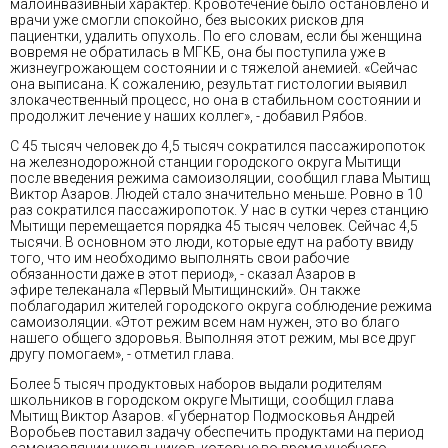
малоинвазивный характер. Кровотечение было остановлено и
врачи уже смогли спокойно, без высоких рисков для
пациентки, удалить опухоль. По его словам, если бы женщина
вовремя не обратилась в МГКБ, она бы поступила уже в
жизнеугрожающем состоянии и с тяжелой анемией. «Сейчас
она выписана. К сожалению, результат гистологии выявил
злокачественный процесс, но она в стабильном состоянии и
продолжит лечение у наших коллег», - добавил Рябов.
С 45 тысяч человек до 4,5 тысяч сократился пассажиропоток
на железнодорожной станции городского округа Мытищи
после введения режима самоизоляции, сообщил глава Мытищ
Виктор Азаров. Людей стало значительно меньше. Ровно в 10
раз сократился пассажиропоток. У нас в сутки через станцию
Мытищи перемещается порядка 45 тысяч человек. Сейчас 4,5
тысячи. В основном это люди, которые едут на работу ввиду
того, что им необходимо выполнять свои рабочие
обязанности даже в этот период», - сказал Азаров в
эфире телеканала «Первый Мытищинский». Он также
поблагодарил жителей городского округа соблюдение режима
самоизоляции. «Этот режим всем нам нужен, это во благо
нашего общего здоровья. Выполняя этот режим, мы все друг
другу помогаем», - отметил глава.
Более 5 тысяч продуктовых наборов выдали родителям
школьников в городском округе Мытищи, сообщил глава
Мытищ Виктор Азаров. «Губернатор Подмосковья Андрей
Воробьев поставил задачу обеспечить продуктами на период
самоизоляции школьников, которые во время учебного