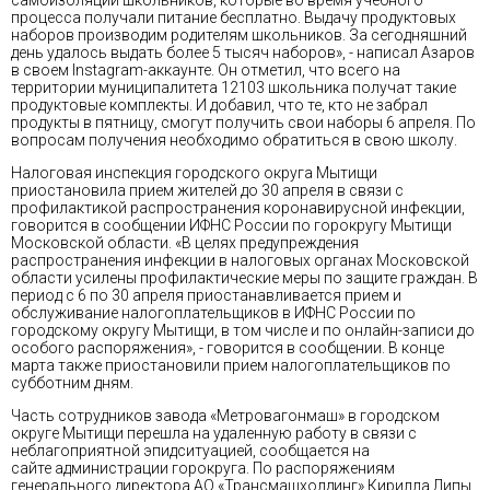
процесса получали питание бесплатно. Выдачу продуктовых
наборов производим родителям школьников. За сегодняшний
день удалось выдать более 5 тысяч наборов», - написал Азаров
в своем Instagram-аккаунте. Он отметил, что всего на
территории муниципалитета 12103 школьника получат такие
продуктовые комплекты. И добавил, что те, кто не забрал
продукты в пятницу, смогут получить свои наборы 6 апреля. По
вопросам получения необходимо обратиться в свою школу.
Налоговая инспекция городского округа Мытищи
приостановила прием жителей до 30 апреля в связи с
профилактикой распространения коронавирусной инфекции,
говорится в сообщении ИФНС России по горокругу Мытищи
Московской области. «В целях предупреждения
распространения инфекции в налоговых органах Московской
области усилены профилактические меры по защите граждан. В
период с 6 по 30 апреля приостанавливается прием и
обслуживание налогоплательщиков в ИФНС России по
городскому округу Мытищи, в том числе и по онлайн-записи до
особого распоряжения», - говорится в сообщении. В конце
марта также приостановили прием налогоплательщиков по
субботним дням.
Часть сотрудников завода «Метровагонмаш» в городском
округе Мытищи перешла на удаленную работу в связи с
неблагоприятной эпидситуацией, сообщается на
сайте администрации горокруга. По распоряжениям
генерального директора АО «Трансмашхолдинг» Кирилла Липы