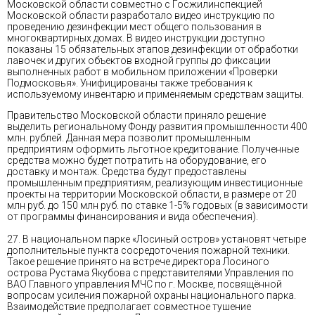
Московской области совместно с Госжилинспекцией
Московской области разработало видео инструкцию по
проведению дезинфекции мест общего пользования в
многоквартирных домах. В видео инструкции доступно
показаны 15 обязательных этапов дезинфекции от обработки
лавочек и других объектов входной группы до фиксации
выполненных работ в мобильном приложении «Проверки
Подмосковья». Унифицированы также требования к
используемому инвентарю и применяемым средствам защиты.
Правительство Московской области приняло решение
выделить региональному Фонду развития промышленности 400
млн. рублей. Данная мера позволит промышленным
предприятиям оформить льготное кредитование. Полученные
средства можно будет потратить на оборудование, его
доставку и монтаж. Средства будут предоставлены
промышленным предприятиям, реализующим инвестиционные
проекты на территории Московской области, в размере от 20
млн руб. до 150 млн руб. по ставке 1-5% годовых (в зависимости
от программы финансирования и вида обеспечения).
27. В национальном парке «Лосиный остров» установят четыре
дополнительные пункта сосредоточения пожарной техники.
Такое решение принято на встрече директора Лосиного
острова Рустама Якубова с представителями Управления по
ВАО Главного управления МЧС по г. Москве, посвящённой
вопросам усиления пожарной охраны национального парка.
Взаимодействие предполагает совместное тушение