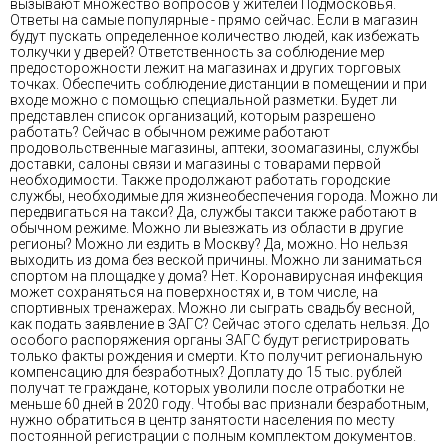
вызывают множество вопросов у жителей Подмосковья.
Ответы на самые популярные - прямо сейчас. Если в магазин
будут пускать определенное количество людей, как избежать
толкучки у дверей? Ответственность за соблюдение мер
предосторожности лежит на магазинах и других торговых
точках. Обеспечить соблюдение дистанции в помещении и при
входе можно с помощью специальной разметки. Будет ли
представлен список организаций, которым разрешено
работать? Сейчас в обычном режиме работают
продовольственные магазины, аптеки, зоомагазины, службы
доставки, салоны связи и магазины с товарами первой
необходимости. Также продолжают работать городские
службы, необходимые для жизнеобеспечения города. Можно ли
передвигаться на такси? Да, службы такси также работают в
обычном режиме. Можно ли выезжать из области в другие
регионы? Можно ли ездить в Москву? Да, можно. Но нельзя
выходить из дома без веской причины. Можно ли заниматься
спортом на площадке у дома? Нет. Коронавирусная инфекция
может сохраняться на поверхностях и, в том числе, на
спортивных тренажерах. Можно ли сыграть свадьбу весной,
как подать заявление в ЗАГС? Сейчас этого сделать нельзя. До
особого распоряжения органы ЗАГС будут регистрировать
только факты рождения и смерти. Кто получит региональную
компенсацию для безработных? Доплату до 15 тыс. рублей
получат те граждане, которых уволили после отработки не
меньше 60 дней в 2020 году. Чтобы вас признали безработным,
нужно обратиться в центр занятости населения по месту
постоянной регистрации с полным комплектом документов.