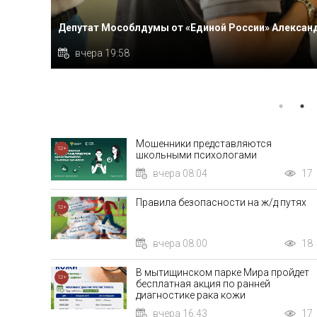
ТРАКС»
ЗОЖ, доступный каждому: любителей спорта стало 
18
вчера 19:56
Мошенники представляются
12+
школьными психологами
вчера 08:04
17
Правила безопасности на ж/д путях
12+
вчера 08:00
18
В мытищинском парке Мира пройдет
12+
бесплатная акция по ранней
диагностике рака кожи
вчера 16:43
17