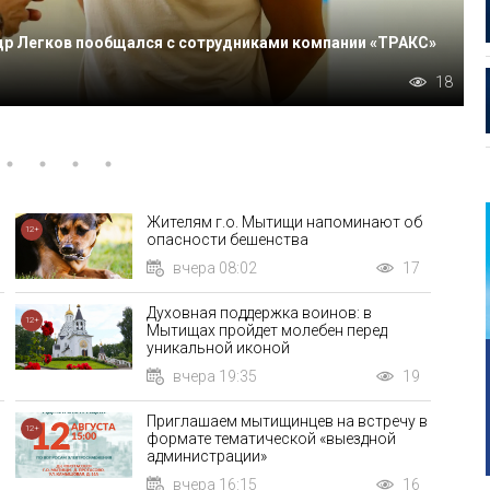
в 2,5 раза больше
В
16
Жителям г.о. Мытищи напоминают об
12+
опасности бешенства
вчера 08:02
17
Духовная поддержка воинов: в
12+
Мытищах пройдет молебен перед
уникальной иконой
вчера 19:35
19
Приглашаем мытищинцев на встречу в
12+
формате тематической «выездной
администрации»
вчера 16:15
16