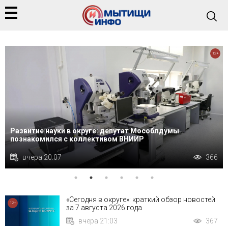
+
12+
Развитие науки в округе: депутат Мособлдумы
познакомился с коллективом ВНИИР
вчера 20:07
366
«Сегодня в округе»: краткий обзор новостей
12+
за 7 августа 2026 года
вчера 21:03
367