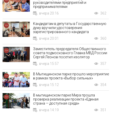
12+
руководителями предприятий и
предпринимателями
вчера 20:16
362
Кандидатам в депутаты в Государственную
12+
думу вручили удостоверения
зарегистрированного кандидата
вчера 20:01
360
Заместитель председателя Общественного
12+
совета подмосковного Главка МВД России
Сергей Леонов посетил изолятор
вчера 15:57
357
В Мытищинском парке прошло мероприятие
12+
в рамках проекта «Выбор сильных»
вчера 15:12
354
В мытищинском парке Мира прошла
12+
проверка реализации проекта «Единая
страна — доступная среда»
вчера 14:19
351