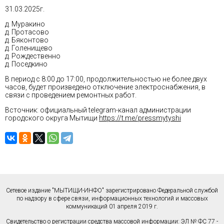
31.03.2025г.
д. Муракино
д. Протасово
д. Бяконтово
д. Голенищево
д. Рождественно
д. Поседкино
В период с 8:00 до 17:00, продолжительностью не более двух
часов, будет произведено отключение электроснабжения, в
связи с проведением ремонтных работ.
Bсточник: официальный telegram-канал администрации
городского округа Мытищи
https://t.me/pressmytyshi
Сетевое издание "МЫТИЩИ-ИНФО" зарегистрировано Федеральной службой
по надзору в сфере связи, информационных технологий и массовых
коммуникаций 01 апреля 2019 г.
Свидетельство о регистрации средства массовой информации: ЭЛ № ФС 77 -