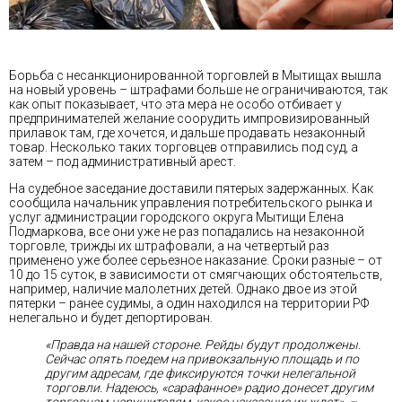
Борьба с несанкционированной торговлей в Мытищах вышла
на новый уровень – штрафами больше не ограничиваются, так
как опыт показывает, что эта мера не особо отбивает у
предпринимателей желание соорудить импровизированный
прилавок там, где хочется, и дальше продавать незаконный
товар. Несколько таких торговцев отправились под суд, а
затем – под административный арест.
На судебное заседание доставили пятерых задержанных. Как
сообщила начальник управления потребительского рынка и
услуг администрации городского округа Мытищи Елена
Подмаркова, все они уже не раз попадались на незаконной
торговле, трижды их штрафовали, а на четвертый раз
применено уже более серьезное наказание. Сроки разные – от
10 до 15 суток, в зависимости от смягчающих обстоятельств,
например, наличие малолетних детей. Однако двое из этой
пятерки – ранее судимы, а один находился на территории РФ
нелегально и будет депортирован.
«Правда на нашей стороне. Рейды будут продолжены.
Сейчас опять поедем на привокзальную площадь и по
другим адресам, где фиксируются точки нелегальной
торговли. Надеюсь, «сарафанное» радио донесет другим