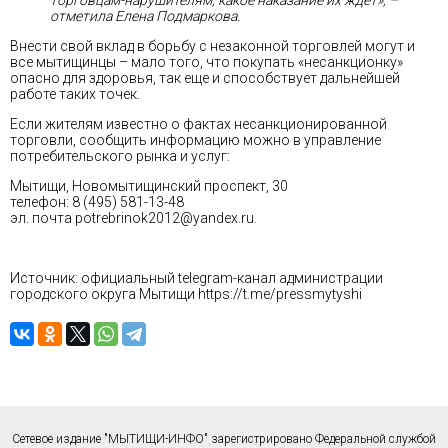
торговцам-нарушителям, какое наказание их ждет», –
отметила Елена Подмаркова.
Внести свой вклад в борьбу с незаконной торговлей могут и
все мытищинцы – мало того, что покупать «несанкционку»
опасно для здоровья, так еще и способствует дальнейшей
работе таких точек.
Если жителям известно о фактах несанкционированной
торговли, сообщить информацию можно в управление
потребительского рынка и услуг:
Мытищи, Новомытищинский проспект, 30
телефон: 8 (495) 581-13-48
эл. почта potrebrinok2012@yandex.ru.
Источник: официальный telegram-канал администрации
городского округа Мытищи
https://t.me/pressmytyshi
Сетевое издание "МЫТИЩИ-ИНФО" зарегистрировано Федеральной службой