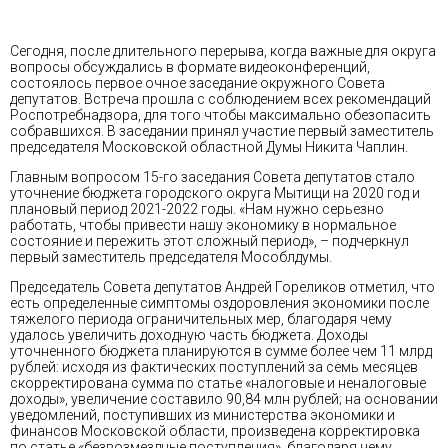
Сегодня, после длительного перерыва, когда важные для округа
вопросы обсуждались в формате видеоконференций,
состоялось первое очное заседание окружного Совета
депутатов. Встреча прошла с соблюдением всех рекомендаций
Роспотребнадзора, для того чтобы максимально обезопасить
собравшихся. В заседании принял участие первый заместитель
председателя Московской областной Думы Никита Чаплин.
Главным вопросом 15-го заседания Совета депутатов стало
уточнение бюджета городского округа Мытищи на 2020 год и
плановый период 2021-2022 годы. «Нам нужно серьезно
работать, чтобы привести нашу экономику в нормальное
состояние и пережить этот сложный период», – подчеркнул
первый заместитель председателя Мособлдумы.
Председатель Совета депутатов Андрей Гореликов отметил, что
есть определенные симптомы оздоровления экономики после
тяжелого периода ограничительных мер, благодаря чему
удалось увеличить доходную часть бюджета. Доходы
уточненного бюджета планируются в сумме более чем 11 млрд
рублей: исходя из фактических поступлений за семь месяцев
скорректирована сумма по статье «налоговые и неналоговые
доходы», увеличение составило 90,84 млн рублей; на основании
уведомлений, поступивших из министерства экономики и
финансов Московской области, произведена корректировка
по статье «безвозмездные поступления», благодаря чему