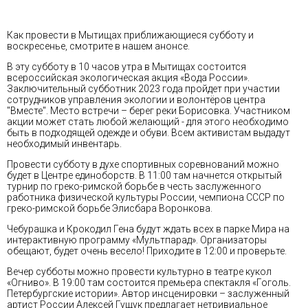
Как провести в Мытищах приближающиеся субботу и
воскресенье, смотрите в нашем анонсе.
В эту субботу в 10 часов утра в Мытищах состоится
всероссийская экологическая акция «Вода России».
Заключительный субботник 2023 года пройдет при участии
сотрудников управления экологии и волонтёров центра
"Вместе". Место встречи – берег реки Борисовка. Участником
акции может стать любой желающий - для этого необходимо
быть в подходящей одежде и обуви. Всем активистам выдадут
необходимый инвентарь.
Провести субботу в духе спортивных соревнований можно
будет в Центре единоборств. В 11:00 там начнется открытый
турнир по греко-римской борьбе в честь заслуженного
работника физической культуры России, чемпиона СССР по
греко-римской борьбе Элисбара Воронкова.
Чебурашка и Крокодил Гена будут ждать всех в парке Мира на
интерактивную программу «Мультпарад». Организаторы
обещают, будет очень весело! Приходите в 12:00 и проверьте.
Вечер субботы можно провести культурно в театре кукол
«Огниво». В 19:00 там состоится премьера спектакля «Гоголь.
Петербургские истории». Автор инсценировки – заслуженный
артист России Алексей Гущук предлагает нетривиальное