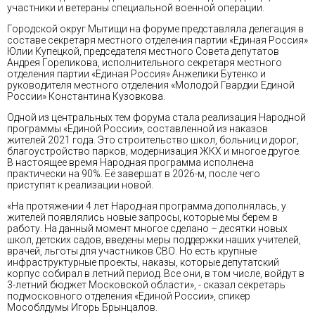
участники и ветераны специальной военной операции.
Городской округ Мытищи на форуме представляла делегация в
составе секретаря местного отделения партии «Единая Россия»
Юлии Купецкой, председателя местного Совета депутатов
Андрея Гореликова, исполнительного секретаря местного
отделения партии «Единая Россия» Анжелики Бутенко и
руководителя местного отделения «Молодой Гвардии Единой
России» Константина Кузовкова.
Одной из центральных тем форума стала реализация Народной
программы «Единой России», составленной из наказов
жителей 2021 года. Это строительство школ, больниц и дорог,
благоустройство парков, модернизация ЖКХ и многое другое.
В настоящее время Народная программа исполнена
практически на 90%. Её завершат в 2026-м, после чего
приступят к реализации новой.
«На протяжении 4 лет Народная программа дополнялась, у
жителей появлялись новые запросы, которые мы берем в
работу. На данный момент многое сделано – десятки новых
школ, детских садов, введены меры поддержки наших учителей,
врачей, льготы для участников СВО. Но есть крупные
инфраструктурные проекты, наказы, которые депутатский
корпус собирал в летний период. Все они, в том числе, войдут в
3-летний бюджет Московской области», - сказал секретарь
подмосковного отделения «Единой России», спикер
Мособлдумы Игорь Брынцалов.