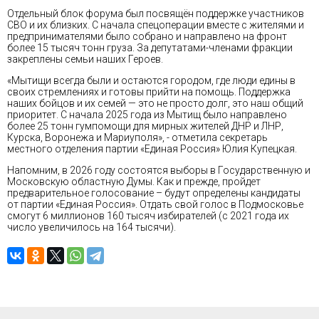
Отдельный блок форума был посвящён поддержке участников
СВО и их близких. С начала спецоперации вместе с жителями и
предпринимателями было собрано и направлено на фронт
более 15 тысяч тонн груза. За депутатами-членами фракции
закреплены семьи наших Героев.
«Мытищи всегда были и остаются городом, где люди едины в
своих стремлениях и готовы прийти на помощь. Поддержка
наших бойцов и их семей — это не просто долг, это наш общий
приоритет. С начала 2025 года из Мытищ было направлено
более 25 тонн гумпомощи для мирных жителей ДНР и ЛНР,
Курска, Воронежа и Мариуполя», - отметила секретарь
местного отделения партии «Единая Россия» Юлия Купецкая.
Напомним, в 2026 году состоятся выборы в Государственную и
Московскую областную Думы. Как и прежде, пройдет
предварительное голосование – будут определены кандидаты
от партии «Единая Россия». Отдать свой голос в Подмосковье
смогут 6 миллионов 160 тысяч избирателей (с 2021 года их
число увеличилось на 164 тысячи).