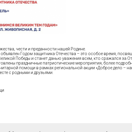
жества, чести и преданности нашей Родине.
й объявлен Годом защитника Отечества – это особое время, посвя
Великой Победы и станет данью уважения всем, кто сражался за О
товлены праздничные патриотические мероприятия, более подроб
анитарной помощи в рамках региональной акции «Доброе дело – н
сте с родными и друзьями.
щи