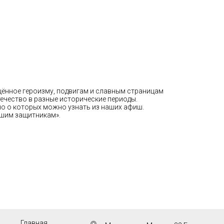
щённое героизму, подвигам и славным страницам
течество в разные исторические периоды.
но о которых можно узнать из наших афиш.
ашим защитникам».
Главная