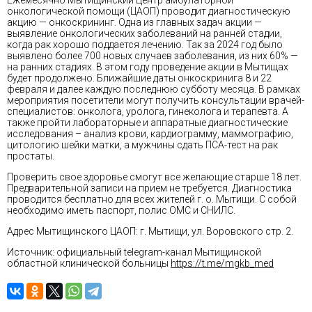
Ежемесячно Мытищинский Центр амбулаторной
онкологической помощи (ЦАОП) проводит диагностическую
акцию — онкоскрининг. Одна из главных задач акции —
выявление онкологических заболеваний на ранней стадии,
когда рак хорошо поддается лечению. Так за 2024 год было
выявлено более 700 новых случаев заболевания, из них 60% —
на ранних стадиях. В этом году проведение акции в Мытищах
будет продолжено. Ближайшие даты онкоскринига 8 и 22
февраля и далее каждую последнюю субботу месяца. В рамках
мероприятия посетители могут получить консультации врачей-
специалистов: онколога, уролога, гинеколога и терапевта. А
также пройти лабораторные и аппаратные диагностические
исследования – анализ крови, кардиограмму, маммографию,
цитологию шейки матки, а мужчины сдать ПСА-тест на рак
простаты.
Проверить свое здоровье смогут все желающие старше 18 лет.
Предварительной записи на прием не требуется. Диагностика
проводится бесплатно для всех жителей г. о. Мытищи. С собой
необходимо иметь паспорт, полис ОМС и СНИЛС.
Адрес Мытищинского ЦАОП: г. Мытищи, ул. Воровского стр. 2.
Источник: официальный telegram-канал Мытищинской
областной клинической больницы
https://t.me/mgkb_med