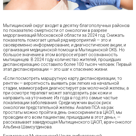
Мытищинский округ входит в десятку благополучных районов
по показателю смертности от онкологии в разрезе
медорганизаций Московской области за 2024 год. Снижать
показатель помогает целый ряд мероприятий — это и
своевременно информирование, и диагностические акции, и
организация медицинской помощи в Мытищинской ОКБ. Но
большое значение в этом вопросе играет осознанность
мытищинцев. В 2024 году количество жителей, прошедших
диспансеризацию составило более 100 тысяч человек. Первый
этап диспансеризации — это шаг к спасению жизни.
«Если посмотреть маршрутную карту диспансеризации, то
рентген — вероятность выявить рак легких на начальной
стадии, маммография диагностирует рак молочной железы, а
при осмотре терапевт может заподозрить рак кожи и
направить на уточнение. Из года в год это самые частые
локализации заболевания. Среди мужчин высок риск
онкологии предстательной железы. Анализ ПСА на рак
простаты можно пройти в день онкоскрининга в ЦАОП, мы
проводим его всем пациентам, пришедшим в этот день», —
рассказывает заведующая Мытищинского ЦАОП, врач-онколог
Альбина Шамсутдинова.