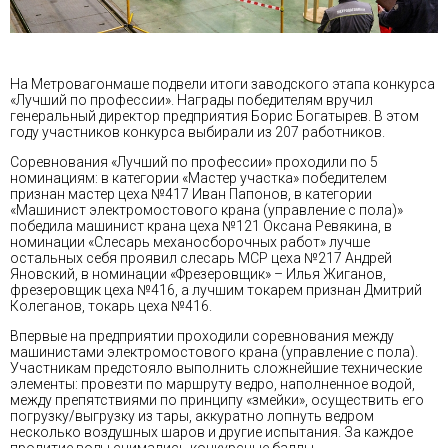
На Метровагонмаше подвели итоги заводского этапа конкурса
«Лучший по профессии». Награды победителям вручил
генеральный директор предприятия Борис Богатырев. В этом
году участников конкурса выбирали из 207 работников.
Соревнования «Лучший по профессии» проходили по 5
номинациям: в категории «Мастер участка» победителем
признан мастер цеха №417 Иван Папонов, в категории
«Машинист электромостового крана (управление с пола)»
победила машинист крана цеха №121 Оксана Ревякина, в
номинации «Слесарь механосборочных работ» лучше
остальных себя проявил слесарь МСР цеха №217 Андрей
Яновский, в номинации «Фрезеровщик» – Илья Жиганов,
фрезеровщик цеха №416, а лучшим токарем признан Дмитрий
Колеганов, токарь цеха №416.
Впервые на предприятии проходили соревнования между
машинистами электромостового крана (управление с пола).
Участникам предстояло выполнить сложнейшие технические
элементы: провезти по маршруту ведро, наполненное водой,
между препятствиями по принципу «змейки», осуществить его
погрузку/выгрузку из тары, аккуратно лопнуть ведром
несколько воздушных шаров и другие испытания. За каждое