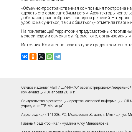
«Объемно-пространственная композиция построена на 
сделать его сомасштабным детям. Архитекторы использ
добиваясь разнообразия фасадных решений. Натуральн
удобно как учиться, так и общаться»,- отметила главн
На прилегающей территории предусмотрены спортивные 
велосипедов и самокатов. Кроме того, организованы м
Источник: Комитет по архитектуре и градостроительст
Сетевое издание "МЫТИЩИ-ИНФО" зарегистрировано Федеральной 
коммуникаций 01 апреля 2019 г.
Свидетельство о регистрации средства массовой информации: ЭЛ №
учреждение "ТВ Мытищи".
Адрес редакции:141008, РФ, Московская область, г. Мытищи, ул. Мир
Главный редактор - Калимуллина Алсу Миназаловна.