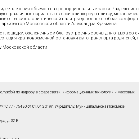
идее членения объемов на пропорциональные части. Разделение н
уют различные варианты отделки: клинкерную плитку, металлическ
ые оттенки колористической палитры дополняют образ комфортно
ый архитектор Московской области Александра Кузьмина.
площадки, озелененные и благоустроенные зоны для отдыха со ска
еста для кратковременной остановки автотранспорта родителей, п
ву Московской области
службой по надзору в сфере связи, информационных технологий и массовых
 ФС 77 - 75430 от 01.04.2019г. Учредитель: Муниципальное автономное
а, д. 32 Б.