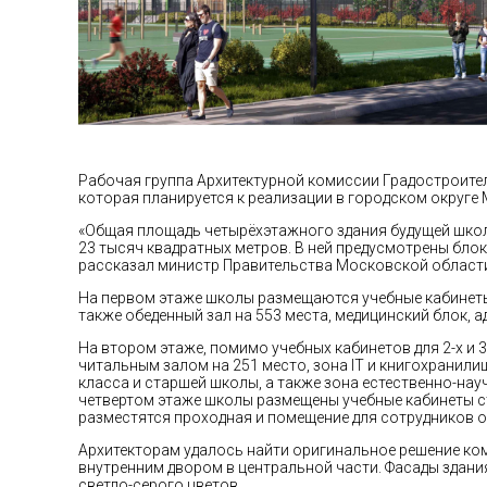
Рабочая группа Архитектурной комиссии Градостроите
которая планируется к реализации в городском округе 
«Общая площадь четырёхэтажного здания будущей шко
23 тысяч квадратных метров. В ней предусмотрены бло
рассказал министр Правительства Московской области 
На первом этаже школы размещаются учебные кабинеты 1
также обеденный зал на 553 места, медицинский блок, 
На втором этаже, помимо учебных кабинетов для 2-х и
читальным залом на 251 место, зона IT и книгохранили
класса и старшей школы, а также зона естественно-нау
четвертом этаже школы размещены учебные кабинеты с
разместятся проходная и помещение для сотрудников о
Архитекторам удалось найти оригинальное решение ко
внутренним двором в центральной части. Фасады здани
светло-серого цветов.