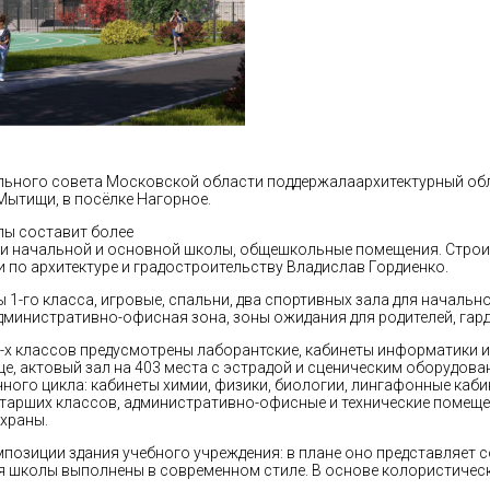
льного совета Московской области поддержалаархитектурный обл
Мытищи, в посёлке Нагорное.
лы составит более
ки начальной и основной школы, общешкольные помещения. Строите
по архитектуре и градостроительству Владислав Гордиенко.
-го класса, игровые, спальни, два спортивных зала для начально
административно-офисная зона, зоны ожидания для родителей, гар
 3-х классов предусмотрены лаборантские, кабинеты информатики
ще, актовый зал на 403 места с эстрадой и сценическим оборудова
чного цикла: кабинеты химии, физики, биологии, лингафонные каби
тарших классов, административно-офисные и технические помеще
храны.
мпозиции здания учебного учреждения: в плане оно представляе
я школы выполнены в современном стиле. В основе колористическ