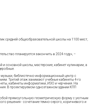
ик средней общеобразовательной школы на 1100 мест,
льство планируется закончить в 2024 году», –
й и основной школы, мастерские, кабинет кулинарии, а
деробные.
 и музыки, библиотечно-информационный центр с
нием. Третий этаж занимают учебные кабинеты 4-го
неты, кабинеты информатики, ИЗО и черчения. На
ния. В проектируемом одноэтажном здании КПП
т собой прямоугольную геометрическую форму с уютным
ого решения - сочетание темно-серого, коричневого и