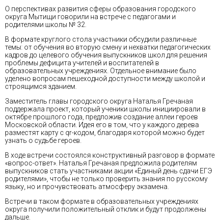
О перспективах развития сферы образования городского
округа Мытищи говорили на встрече с педагогами и
родителями школы № 32.
В формате круглого стола участники обсудили различные
темы: от обучения во вторую смену и нехватки педагогических
кадров до целевого обучения выпускников школ для решения
проблемы дефицита учителей и воспитателей в
образовательных учреждениях. Отдельное внимание было
уделено вопросам пешеходной доступности между школой и
строящимся зданием.
Заместитель главы городского округа Наталья Гречаная
поддержала проект, который ученики школы инициировали в
октябре прошлого года, предложив создание аллеи героев
Московской области. Идея его в том, что у каждого дерева
разместят карту с qr-кодом, благодаря которой можно будет
узнать о судьбе героев.
В ходе встречи состоялся конструктивный разговор в формате
«вопрос-ответ». Наталья Гречаная предложила родителям
выпускников стать участниками акции «Единый день сдачи ЕГЭ
родителями», чтобы не только проверить знания по русскому
языку, но и прочувствовать атмосферу экзамена.
Встречи в таком формате в образовательных учреждениях
округа получили положительный отклик и будут продолжены
дальше.