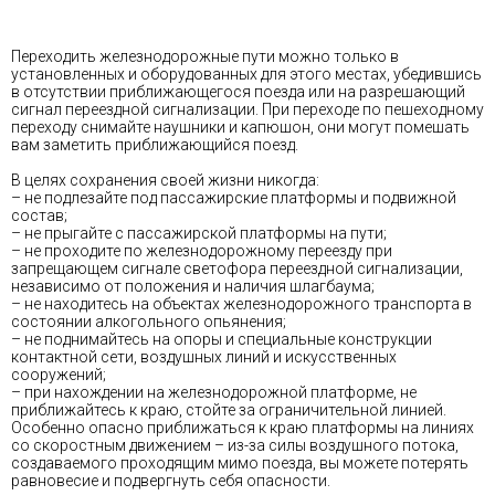
Переходить железнодорожные пути можно только в
установленных и оборудованных для этого местах, убедившись
в отсутствии приближающегося поезда или на разрешающий
сигнал переездной сигнализации. При переходе по пешеходному
переходу снимайте наушники и капюшон, они могут помешать
вам заметить приближающийся поезд.
В целях сохранения своей жизни никогда:
– не подлезайте под пассажирские платформы и подвижной
состав;
– не прыгайте с пассажирской платформы на пути;
– не проходите по железнодорожному переезду при
запрещающем сигнале светофора переездной сигнализации,
независимо от положения и наличия шлагбаума;
– не находитесь на объектах железнодорожного транспорта в
состоянии алкогольного опьянения;
– не поднимайтесь на опоры и специальные конструкции
контактной сети, воздушных линий и искусственных
сооружений;
– при нахождении на железнодорожной платформе, не
приближайтесь к краю, стойте за ограничительной линией.
Особенно опасно приближаться к краю платформы на линиях
со скоростным движением – из-за силы воздушного потока,
создаваемого проходящим мимо поезда, вы можете потерять
равновесие и подвергнуть себя опасности.