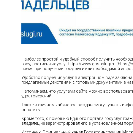
Наиболее простой и удобный способ получить необход
государственных услуг https://www.gosuslugi.ru (https:
время при получении госуслуги или необходимой инфо
Удобство получения услуг в электронном виде заключа
предлагаемые действия и с готовыми документами в наз
Напоминаем, что услугами сайта можно воспользоватьс
удостоверений.
Также в «личном кабинете» граждане могут узнать ин
оплатить
Кроме того, с помощью Единого портала госуслуг граж
владелец не зарегистрировал его в установленном поря
Источник: Официальный канал Госавтоинспекции Мос