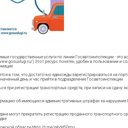
имые государственные услуги по линии Госавтоинпспекции - это
//www.gosuslugi.ru/) Этот ресурс понятен, удобен в пользовании и
рмации.
ется в том, что достаточно единожды зарегистрироваться на порт
наченный день и час прийти в подразделение Госавтоинспекции.
я при регистрации транспортных средств, при записи на сдачу эк
формацию об имеющихся административных штрафах за нарушение 
дане могут прекратить регистрацию проданного транспортного сре
дке.
ковской области
https://t.me/gibdd50mo