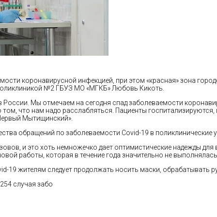
ости коронавирусной инфекцией, при этом «красная» зона горо
поликлиникой №2 ГБУЗ МО «МГКБ» Любовь Кикоть.
 в России. Мы отмечаем на сегодня спад заболеваемости коронави
о том, что нам надо расслабляться. Пациенты госпитализируются
 «Первый Мытищинский».
ства обращений по заболеваемости Covid-19 в поликлинические 
зовов, и это хоть немножечко дает оптимистические надежды для 
овой работы, которая в течение года значительно не выполнялась»
vid-19 жителям следует продолжать носить маски, обрабатывать 
254 случая забо