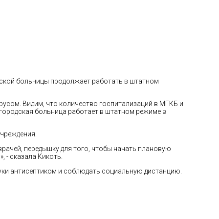
дской больницы продолжает работать в штатном
русом. Видим, что количество госпитализаций в МГКБ и
, городская больница работает в штатном режиме в
учреждения.
врачей, передышку для того, чтобы начать плановую
, - сказала Кикоть.
руки антисептиком и соблюдать социальную дистанцию.