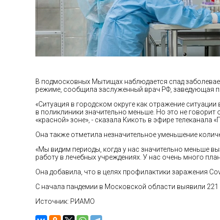
В подмосковных Мытищах наблюдается спад заболеваем
режиме, сообщила заслуженный врач РФ, заведующая 
«Ситуация в городском округе как отражение ситуации
в поликлиники значительно меньше. Но это не говорит 
«красной» зоне», - сказала Кикоть в эфире телеканала
Она также отметила незначительное уменьшение количе
«Мы видим периоды, когда у нас значительно меньше вы
работу в лечебных учреждениях. У нас очень много план
Она добавила, что в целях профилактики заражения Co
С начала пандемии в Московской области выявили 221 
Источник: РИАМО