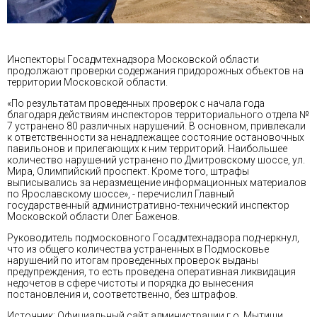
Инспекторы Госадмтехнадзора Московской области
продолжают проверки содержания придорожных объектов на
территории Московской области.
«По результатам проведенных проверок с начала года
благодаря действиям инспекторов территориального отдела №
7 устранено 80 различных нарушений. В основном, привлекали
к ответственности за ненадлежащее состояние остановочных
павильонов и прилегающих к ним территорий. Наибольшее
количество нарушений устранено по Дмитровскому шоссе, ул.
Мира, Олимпийский проспект. Кроме того, штрафы
выписывались за неразмещение информационных материалов
по Ярославскому шоссе», - перечислил Главный
государственный административно-технический инспектор
Московской области Олег Баженов.
Руководитель подмосковного Госадмтехнадзора подчеркнул,
что из общего количества устраненных в Подмосковье
нарушений по итогам проведенных проверок выданы
предупреждения, то есть проведена оперативная ликвидация
недочетов в сфере чистоты и порядка до вынесения
постановления и, соответственно, без штрафов.
Источник: Официальный сайт администрации г.о. Мытищи