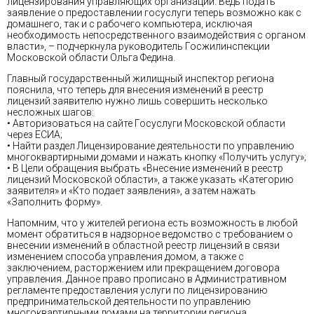
лицензирования управляющих организаций. Ведь подать
заявление о предоставлении госуслуги теперь возможно как с
домашнего, так и с рабочего компьютера, исключая
необходимость непосредственного взаимодействия с органом
власти», – подчеркнула руководитель Госжилинспекции
Московской области Ольга Федина.
Главный государственный жилищный инспектор региона
пояснила, что теперь для внесения изменений в реестр
лицензий заявителю нужно лишь совершить несколько
несложных шагов:
• Авторизоваться на сайте Госуслуги Московской области
через ЕСИА;
• Найти раздел Лицензирование деятельности по управлению
многоквартирными домами и нажать кнопку «Получить услугу»;
• В Цели обращения выбрать «Внесение изменений в реестр
лицензий Московской области», а также указать «Категорию
заявителя» и «Кто подает заявления», а затем нажать
«Заполнить форму».
Напомним, что у жителей региона есть возможность в любой
момент обратиться в надзорное ведомство с требованием о
внесении изменений в областной реестр лицензий в связи
изменением способа управления домом, а также с
заключением, расторжением или прекращением договора
управления. Данное право прописано в Административном
регламенте предоставления услуги по лицензированию
предпринимательской деятельности по управлению
многоквартирными домами на территории региона,