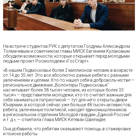
На встрече студентов РУК с депутатом Госдумы Александром
Толмачевым и советником главы МИСК Евгением Кулаковым
обсудили возможности, которые открывает перед молодыми
людьми проект Росмолодежи «ГосСтарт».
«В нашем Подмосковье более 2 миллионов человек в возрасте
от 14 до 35 лет. Это все абсолютно разные ребята с разными
увлечениями и целями. Кто-то нашел себя в добровольчестве —
региональное движение „Волонтеры Подмосковья“
насчитывает более 38 тысяч человек, из которых более 33
тысяч — представители молодежи, кто-то считает важным для
себя заниматься патриотикой — тут для него открыты двери
Юнармии, в которой сейчас уже больше 48 тысяч активистов,
ребята, увлеченные политикой, находят единомышленников
в региональном отделении Молодой гвардии „Единой России“
и т. д.», — отметила глава МИСК Кетеван Швелидзе.
Она добавила, что ребятам оказывают помощь в стажировке
и поиске работы.