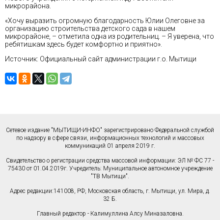
микрорайона.
«Хочу выразить огромную благодарность Юлии Олеговне за
организацию строительства детского сада в нашем
микрорайоне, – отметила одна из родительниц. – Я уверена, что
ребятишкам здесь будет комфортно и приятно».
Источник: Официальный сайт администрации г.о. Мытищи
Сетевое издание "МЫТИЩИ-ИНФО" зарегистрировано Федеральной службой
по надзору в сфере связи, информационных технологий и массовых
коммуникаций 01 апреля 2019 г.
Свидетельство о регистрации средства массовой информации: ЭЛ № ФС 77 -
75430 от 01.04.2019г. Учредитель: Муниципальное автономное учреждение
"ТВ Мытищи".
Адрес редакции:141008, РФ, Московская область, г. Мытищи, ул. Мира, д.
32 Б.
Главный редактор - Калимуллина Алсу Миназаловна.