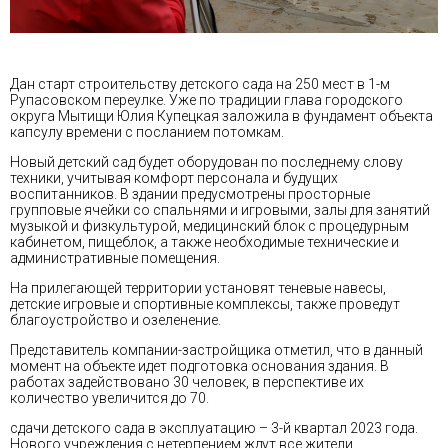
Дан старт строительству детского сада на 250 мест в 1-м
Рупасовском переулке. Уже по традиции глава городского
округа Мытищи Юлия Купецкая заложила в фундамент объекта
капсулу времени с посланием потомкам.
Новый детский сад будет оборудован по последнему слову
техники, учитывая комфорт персонала и будущих
воспитанников. В здании предусмотрены просторные
групповые ячейки со спальнями и игровыми, залы для занятий
музыкой и физкультурой, медицинский блок с процедурным
кабинетом, пищеблок, а также необходимые технические и
административные помещения.
На прилегающей территории установят теневые навесы,
детские игровые и спортивные комплексы, также проведут
благоустройство и озеленение.
Представитель компании-застройщика отметил, что в данный
момент на объекте идет подготовка основания здания. В
работах задействовано 30 человек, в перспективе их
количество увеличится до 70.
сдачи детского сада в эксплуатацию – 3-й квартал 2023 года.
Нового учреждения с нетерпением ждут все жители