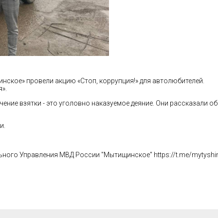
ское» провели акцию «Стоп, коррупция!» для автолюбителей.
я».
чение взятки - это уголовно наказуемое деяние. Они рассказали 
и.
льного Управления МВД России "Мытищинское"
https://t.me/mytysh