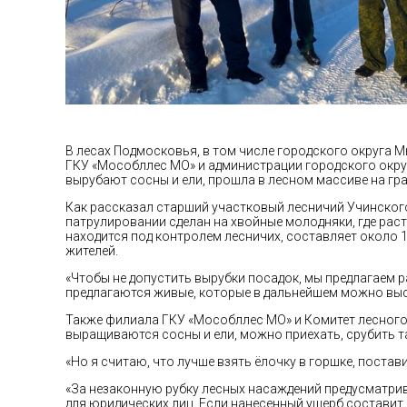
В лесах Подмосковья, в том числе городского округа 
ГКУ «Мособллес МО» и администрации городского окру
вырубают сосны и ели, прошла в лесном массиве на гра
Как рассказал старший участковый лесничий Учинског
патрулировании сделан на хвойные молодняки, где раст
находится под контролем лесничих, составляет около 
жителей.
«Чтобы не допустить вырубки посадок, мы предлагаем р
предлагаются живые, которые в дальнейшем можно выса
Также филиала ГКУ «Мособллес МО» и Комитет лесного 
выращиваются сосны и ели, можно приехать, срубить та
«Но я считаю, что лучше взять ёлочку в горшке, постав
«За незаконную рубку лесных насаждений предусматрива
для юридических лиц. Если нанесенный ущерб составит