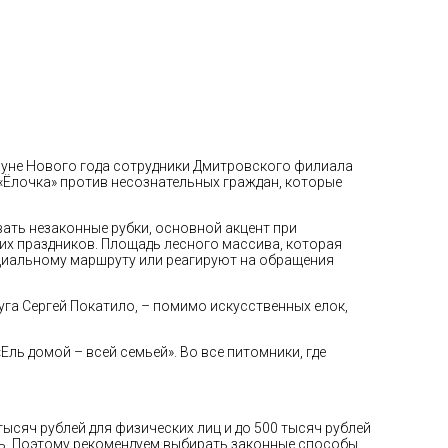
ануне Нового года сотрудники Дмитровского филиала
«Ёлочка» против несознательных граждан, которые
ать незаконные рубки, основной акцент при
них праздников. Площадь лесного массива, которая
пециальному маршруту или реагируют на обращения
уга Сергей Покатило, – помимо искусственных елок,
ь домой – всей семьей». Во все питомники, где
ысяч рублей для физических лиц и до 500 тысяч рублей
сть. Поэтому рекомендуем выбирать законные способы