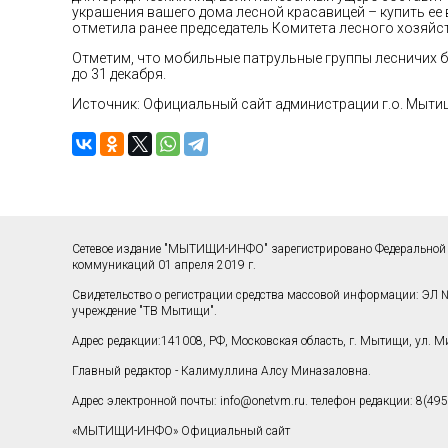
украшения вашего дома лесной красавицей – купить ее 
отметила ранее председатель Комитета лесного хозяйс
Отметим, что мобильные патрульные группы лесничих б
до 31 декабря.
Источник: Официальный сайт администрации г.о. Мыти
Сетевое издание "МЫТИЩИ-ИНФО" зарегистрировано Федеральной 
коммуникаций 01 апреля 2019 г.
Свидетельство о регистрации средства массовой информации: ЭЛ №
учреждение "ТВ Мытищи".
Адрес редакции:141008, РФ, Московская область, г. Мытищи, ул. Мир
Главный редактор - Калимуллина Алсу Миназаловна.
Адрес электронной почты:
info@onetvm.ru
. телефон редакции: 8(495
«МЫТИЩИ-ИНФО» Официальный сайт