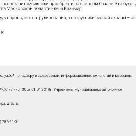
в лесном питомнике или приобрести на елочном базаре. Это будет 
тва Московской области Елена Казимир.
удут проводить патрулирования, а сотрудники лесной охраны – о
щи
службой по надзору в сфере связи, информационных технологий и массовых
 ФС 77 - 75430 от 01.04.2019г. Учредитель: Муниципальное автономное
а, д. 32 Б.
) 786-54-04