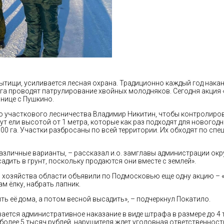
Мытищи, усиливается лесная охрана. Традиционно каждый год нак
га проводят патрулирование хвойных молодняков. Сегодня акция 
нице с Пушкино.
о участкового лесничества Владимир Никитин, чтобы контролиров
ут ели высотой от 1 метра, которые как раз подходят для новогод
100 га. Участки разбросаны по всей территории. Их обходят по с
азличные варианты, – рассказал и.о. замглавы администрации окр
дить в грунт, поскольку продаются они вместе с землей».
хозяйства области объявили по Подмосковью еще одну акцию – «Ел
м ёлку, набрать лапник.
ить её дома, а потом весной высадить», – подчеркнул Покатило.
ется административное наказание в виде штрафа в размере до 4 т
 более 5 тысяч рублей, нарушителя ждет уголовная ответственно