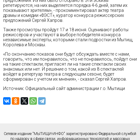
предложения. Из них было отобрано 8. Эти эскизы
репетируются, на них выделяется порядка 4-6 дней, затем их
показывают зрителям», - прокомментировал актер театра
драмы и комедии «ФЭСТ», куратор конкурса режиссерских
предложений Сергей Хапров.
Также просмотры пройдут 17 и 18 июня. Оценивают работы
режиссёров и участвуют в выборе победителя конкурса
независимые эксперты, которыми стали подростки из Мытищ,
Королева и Москвы.
«По окончанию показов они будут обсуждать вместе с нами,
говорить, что им понравилось, что не понравилось, пойдут они
на такие спектакли, пригласят ли на такие спектакли своих
знакомых или нет. И решение о том, какой из 8 спектаклей
войдет в репертуар театра в следующем сезоне, будет
сформирован с учетом их мнения», - сказал Сергей Хапров.
Источник: Официальный сайт администрации г.о. Мытищи
Сетевое издание "МЫТИЩИ-ИНФО" зарегистрировано Федеральной службой
по надзору в сфере связи, информационных технологий и массовых