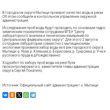
В городском округе Мытищи проверят качество воды в реках.
Об этом сообщили в контрольном управлении окружной
администрации.
Исследования проб воды будут проводить по основным гидро-
химическим показателям сотрудники ФГБУ "Центр
лабораторного анализа и технических измерений по
Центральному федеральному округу". Для этого 2 августа
сотрудник лаборатории совместно с мытищинскими
экологами произвела забор воды из 6 рек городского округа
Мытищи: р. Яуза, р. Клязьма, р. Борисовка, р. Сукромка, р. Уча и
руслового пруда в д.Рождественно.
Ход работ по забору проб воды на реке Яуза
проконтролировал и.о. заместителя главы администрации
округа Сергей Покатило.
Источник: Официальный сайт администрации г.о. Мытищи