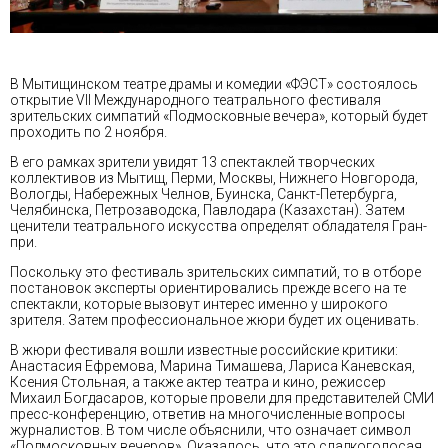
В Мытищинском театре драмы и комедии «ФЭСТ» состоялось
открытие VII Международного театрального фестиваля
зрительских симпатий «Подмосковные вечера», который будет
проходить по 2 ноября.
В его рамках зрители увидят 13 спектаклей творческих
коллективов из Мытищ, Перми, Москвы, Нижнего Новгорода,
Вологды, Набережных Челнов, Буинска, Санкт-Петербурга,
Челябинска, Петрозаводска, Павлодара (Казахстан). Затем
ценители театрального искусства определят обладателя Гран-
при.
Поскольку это фестиваль зрительских симпатий, то в отборе
постановок эксперты ориентировались прежде всего на те
спектакли, которые вызовут интерес именно у широкого
зрителя. Затем профессиональное жюри будет их оценивать.
В жюри фестиваля вошли известные российские критики:
Анастасия Ефремова, Марина Тимашева, Лариса Каневская,
Ксения Стольная, а также актер театра и кино, режиссер
Михаил Богдасаров, которые провели для представителей СМИ
пресс-конференцию, ответив на многочисленные вопросы
журналистов. В том числе объяснили, что означает символ
«Подмосковных вечеров». Оказалось, что это сладкоголосая