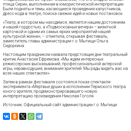
птица Сирин, выполненная в юмористической интерпретации.
Были подняты и темы, касающиеся проведения капустников,
дресс-кода в театре, поиска свежих идей и новых постановок.
«Театр, в котором мы находимся, является нашим достоянием
и нашей гордостью, а «Подмосковные вечера» – визитной
карточкой и одним из самых ярких мероприятий нашей
культурной жизни», – отметила, открывая фестиваль,
заместитель главы администрации г.о. Мытищи Ольга
Сидоркина.
Настоящим праздником назвала предстоящие дни театральный
критик Анастасия Ефремова: «Мы ждем интересных
режиссерских высказываний, профессиональной актерской
игры, неравнодушия, внимания зрителей. Мы рады видеть вас на
всех наших спектаклях».
Затем в рамках фестиваля состоялся показ спектакля-
эксперимента «Мертвые души» в исполнении Пермского театра
юного зрителя, продемонстрировавшего новую
интерпретацию произведения Николая Гоголя.
Источник: Официальный сайт администрации г.о. Мытищи