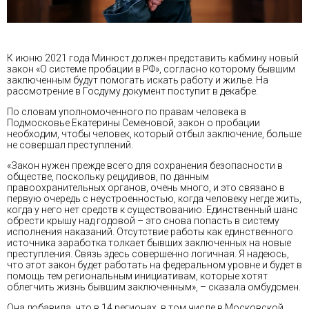
К июню 2021 года Минюст должен представить кабмину новый
закон «О системе пробации в РФ», согласно которому бывшим
заключенным будут помогать искать работу и жилье. На
рассмотрение в Госдуму документ поступит в декабре.
По словам уполномоченного по правам человека в
Подмосковье Екатерины Семеновой, закон о пробации
необходим, чтобы человек, который отбыл заключение, больше
не совершал преступлений.
«Закон нужен прежде всего для сохранения безопасности в
обществе, поскольку рецидивов, по данным
правоохранительных органов, очень много, и это связано в
первую очередь с неустроенностью, когда человеку негде жить,
когда у него нет средств к существованию. Единственный шанс
обрести крышу над годовой – это снова попасть в систему
исполнения наказаний. Отсутствие работы как единственного
источника заработка толкает бывших заключенных на новые
преступления. Связь здесь совершенно логичная. Я надеюсь,
что этот закон будет работать на федеральном уровне и будет в
помощь тем региональным инициативам, которые хотят
облегчить жизнь бывшим заключенным», – сказала омбудсмен.
Она добавила, что в 14 регионах, в том числе в Московской