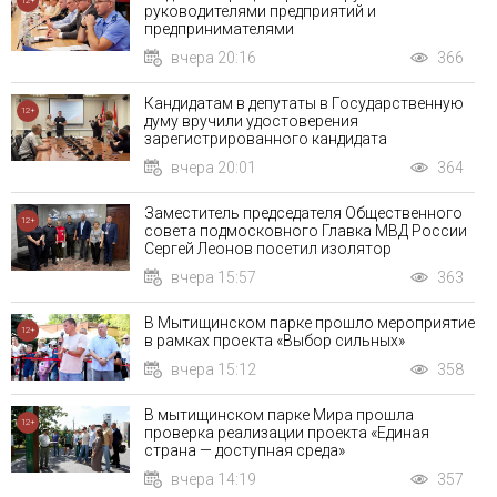
12+
руководителями предприятий и
предпринимателями
вчера 20:16
366
Кандидатам в депутаты в Государственную
12+
думу вручили удостоверения
зарегистрированного кандидата
вчера 20:01
364
Заместитель председателя Общественного
12+
совета подмосковного Главка МВД России
Сергей Леонов посетил изолятор
вчера 15:57
363
В Мытищинском парке прошло мероприятие
12+
в рамках проекта «Выбор сильных»
вчера 15:12
358
В мытищинском парке Мира прошла
12+
проверка реализации проекта «Единая
страна — доступная среда»
вчера 14:19
357