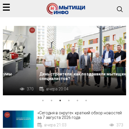
+
12+
День строителя: как поздравили мытищинских
специалистов?
вчера 20:04
367
«Сегодня в округе»: краткий обзор новостей
12+
за 7 августа 2026 года
вчера 21:03
373