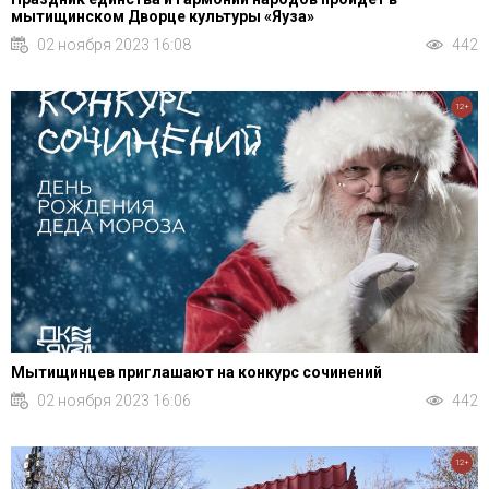
мытищинском Дворце культуры «Яуза»
02 ноября 2023 16:08
442
12+
Мытищинцев приглашают на конкурс сочинений
02 ноября 2023 16:06
442
12+