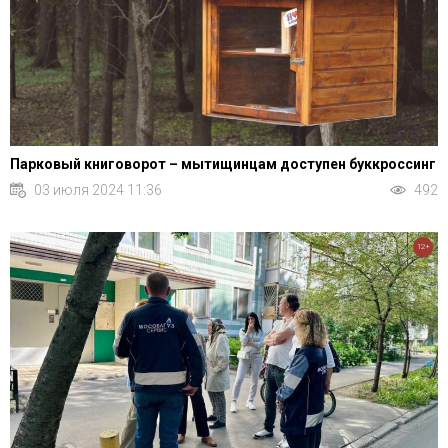
Парковый книговорот – мытищинцам доступен буккроссинг
03 июля 2024 11:36
492
12+