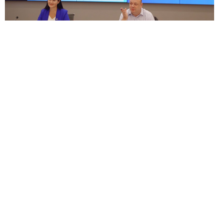
Итоговые решения принимаются в интересах жителей
городского округа Мытищи
28 августа 2024 14:22
519
12+
«Мы Мытищи»: финал конкурса пройдёт в парке Мира