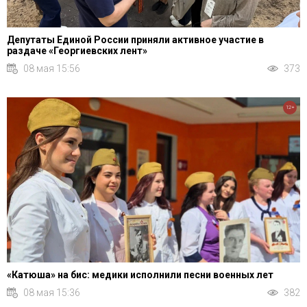
Депутаты Единой России приняли активное участие в
раздаче «Георгиевских лент»
08 мая 15:56
373
12+
«Катюша» на бис: медики исполнили песни военных лет
08 мая 15:36
382