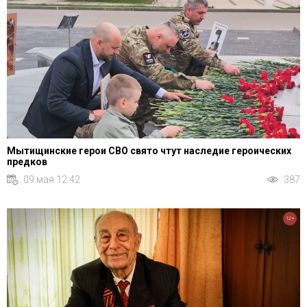
Мытищинские герои СВО свято чтут наследие героических
предков
09 мая 12:42
387
12+