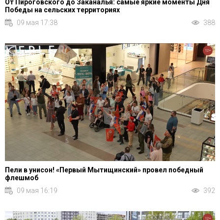
От Пироговского до Заканалья: самые яркие моменты Дня
Победы на сельских территориях
09 мая 17:38
388
12+
Пели в унисон! «Первый Мытищинский» провел победный
флешмоб
09 мая 16:19
392
12+