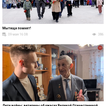
Мытищи помнят!
09 мая 16:08
386
12+
Дети войны: ветераны об ужасах Великой Отечественной