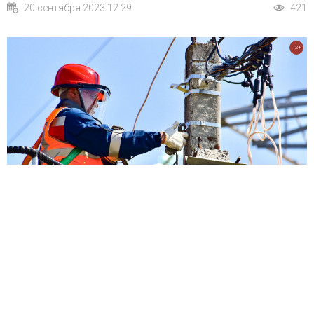
20 сентября 2023 12:29
421
12+
В нескольких деревнях Мытищ временно отключат подачу
электроэнергии
20 сентября 2023 12:28
428
12+