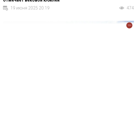
отмечает вековой юбилей
19 июня 2025 20:19
474
12+
Продолжается строительство гимназии №17 на ул. Мира
19 июня 2025 20:17
457
12+