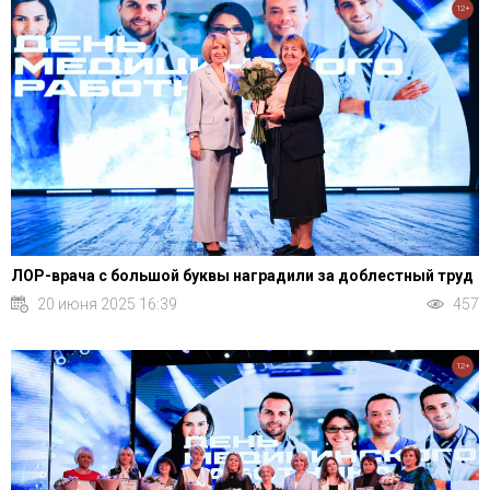
12+
ЛОР-врача с большой буквы наградили за доблестный труд
20 июня 2025 16:39
457
12+