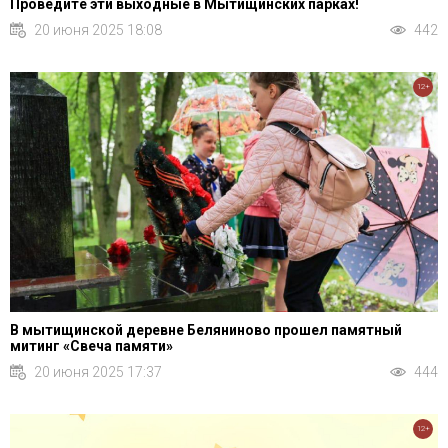
Проведите эти выходные в Мытищинских парках!
20 июня 2025 18:08
442
12+
В мытищинской деревне Беляниново прошел памятный
митинг «Свеча памяти»
20 июня 2025 17:37
444
12+