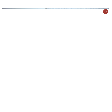
12+
Трудовой коллектив ВНИИ радиоэлектроники поздравили с
профессиональным праздником
08 октября 2025 11:24
433
12+